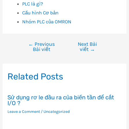
PLC là gì?
Cấu hình Cơ bản
Nhóm PLC của OMRON
←
Previous
Next Bài
Điều
Bài viết
viết
→
hướng
bài
viết
Related Posts
Sử dụng rơ le đầu ra của biến tần để cắt
I/O ?
Leave a Comment
/
Uncategorized