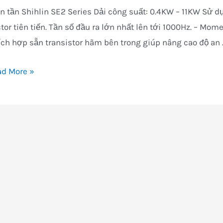
2
n tần Shihlin SE2 Series Dải công suất: 0.4KW – 11KW Sử 
tor tiên tiến. Tần số đầu ra lớn nhất lên tới 1000Hz. – Mome
ích hợp sẵn transistor hãm bên trong giúp nâng cao độ an 
a
ad More »
ữa
a
n
ến
hlin
2