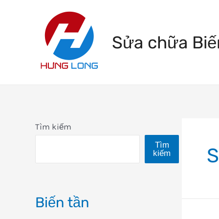
Skip
to
Sửa chữa Biế
content
Tìm kiếm
Tìm
S
kiếm
Biến tần