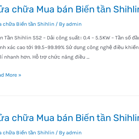
ửa chữa Mua bán Biến tần Shihl
 chữa Biến tần Shihlin
/ By
admin
n Tần Shihlin SS2 – Dải công suất:: 0.4 – 5.5KW – Tần số đầ
nh xác cao tới 99.5~99.99% Sử dụng công nghệ điều khiển 
lí nhanh hơn. Hỗ trợ chức năng điều …
a
ad More »
ữa
a
n
ến
ửa chữa Mua bán Biến tần Shihli
hlin
 chữa Biến tần Shihlin
/ By
admin