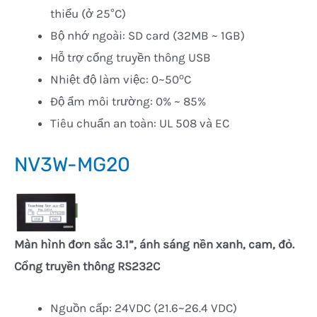
thiểu (ở 25°C)
Bộ nhớ ngoài: SD card (32MB ~ 1GB)
Hỗ trợ cổng truyền thông USB
o
Nhiệt độ làm việc: 0~50
C
Độ ẩm môi trường: 0% ~ 85%
Tiêu chuẩn an toàn: UL 508 và EC
NV3W-MG20
Màn hình đơn sắc 3.1”, ánh sáng nền xanh, c
am
, đỏ.
Cổng truyền thông RS232C
Nguồn cấp: 24VDC (21.6~26.4 VDC)