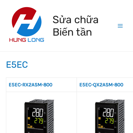
Skip
to
Sửa chữa
content
Biến tần
Mai
Men
E5EC
E5EC-RX2ASM-800
E5EC-QX2ASM-800