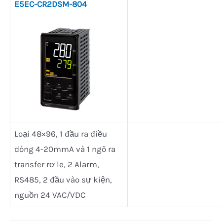
E5EC-CR2DSM-804
Loại 48×96, 1 đầu ra điều
dòng 4-20mmA và 1 ngõ ra
transfer rơ le, 2 Alarm,
RS485, 2 đầu vào sự kiện,
nguồn 24 VAC/VDC