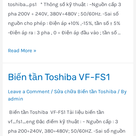
toshiba_ps1 * Thông số kỹ thuật : –Nguồn cấp 3
pha 200V ÷ 240V, 380V÷480V ; 50/60Hz. -Sai số
nguồn cho phép : Điện áp +10% ,-15%, tần số ± 5%
-Điện áp ra : 3 pha , 0 ÷ Điện áp đầu vào ; tần số …
Biến
Read More »
tần
Toshiba
Biến tần Toshiba VF-FS1
VF-
PS1
Leave a Comment
/
Sửa chữa Biến tần Toshiba
/ By
admin
Biến tần Toshiba VF-FS1 Tài liệu biến tần
vf_fs1_eng Đặc điểm kỹ thuật : – Nguồn cấp : 3
pha 200÷240V, 380÷480V; 50/60HZ. -Sai số nguồn