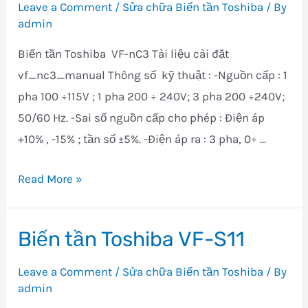
Leave a Comment
/
Sửa chữa Biến tần Toshiba
/ By
admin
Biến tần Toshiba VF-nC3 Tài liệu cài đặt
vf_nc3_manual Thông số kỹ thuật : -Nguồn cấp : 1
pha 100 ÷115V ; 1 pha 200 ÷ 240V; 3 pha 200 ÷240V;
50/60 Hz. -Sai số nguồn cấp cho phép : Điện áp
+10% , -15% ; tần số ±5%. -Điện áp ra : 3 pha, 0÷ …
Biến
Read More »
tần
TOSHIBA
Biến tần Toshiba VF-S11
VF-
nC3
Leave a Comment
/
Sửa chữa Biến tần Toshiba
/ By
admin