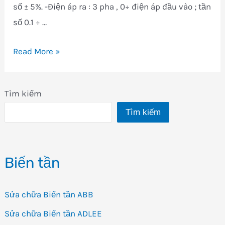
số ± 5%. -Điện áp ra : 3 pha , 0÷ điện áp đầu vào ; tần
số 0.1 ÷ …
Biến
Read More »
tần
TOSHIBA
Tìm kiếm
VF-
Tìm kiếm
AS1
Biến tần
Sửa chữa Biến tần ABB
Sửa chữa Biến tần ADLEE