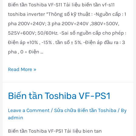
Biến tần Toshiba VF-S11 Tài liệu biến tần vf-s11
toshiba inverter *Thông số kỹ thuật : -Nguồn cấp : 1
pha 200V÷240V; 3 pha 200V÷240V ,380V÷500V,
525V÷600V; 50/60Hz. -Sai số nguồn cấp cho phép :
Điện áp +10% , -15% . tần số ± 5%. -Điện áp đầu ra : 3
pha , 0 ÷ Điện …
Biến
Read More »
tần
Toshiba
Biến tần Toshiba VF-PS1
VF-
S11
Leave a Comment
/
Sửa chữa Biến tần Toshiba
/ By
admin
Biến tần Toshiba VF-PS1 Tài liệu bien tan