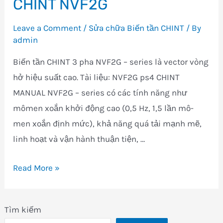
CHINT NVF2G
Biến
tần
Leave a Comment
/
Sửa chữa Biến tần CHINT
/ By
CHINT
admin
NVF3M
Biến tần CHINT 3 pha NVF2G – series là vector vòng
hở hiệu suất cao. Tài liệu: NVF2G ps4 CHINT
MANUAL NVF2G – series có các tính năng như
mômen xoắn khởi động cao (0,5 Hz, 1,5 lần mô-
men xoắn định mức), khả năng quá tải mạnh mẽ,
linh hoạt và vận hành thuận tiện, …
Sửa
Read More »
chữa
mua
Tìm kiếm
bán