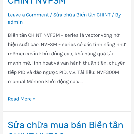
CHINT NVF3M
Leave a Comment
/
Sửa chữa Biến tần CHINT
/ By
admin
Biến tần CHINT NVF3M – series là vector vòng hở
hiệu suất cao. NVF3M – series có các tính năng như
mômen xoắn khởi động cao, khả năng quá tải
mạnh mẽ, linh hoạt và vận hành thuận tiện, chuyển
tiếp PID và đảo ngược PID, v.v. Tài liệu: NVF300M
manual Mômen khởi động cao: …
Sửa
Read More »
chữa
mua
Sửa chữa mua bán Biến tần
bán