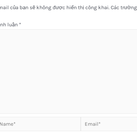
ail của bạn sẽ không được hiển thị công khai.
Các trường
ình luận
*
ame*
Email*