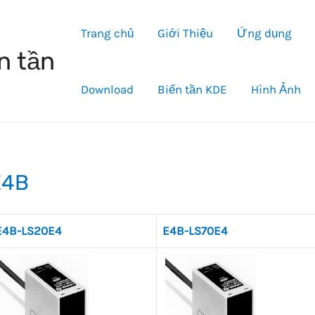
Trang chủ
Giới Thiệu
Ứng dụng
n tần
Download
Biến tần KDE
Hình Ảnh
E4B
E4B-LS20E4
E4B-LS70E4