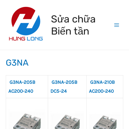
Skip
to
Sửa chữa
content
Biến tần
Mai
Men
G3NA
G3NA-205B
G3NA-205B
G3NA-210B
AC200-240
DC5-24
AC200-240