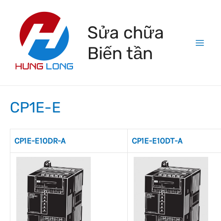
Skip
to
Sửa chữa
content
Biến tần
Mai
Men
CP1E-E
CP1E-E10DR-A
CP1E-E10DT-A