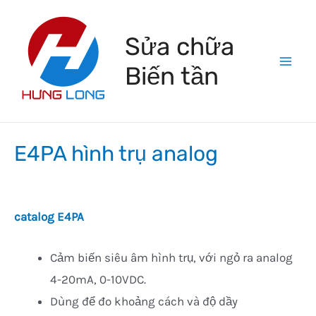
Skip
to
Sửa chữa
content
Biến tần
Mai
Men
E4PA hình trụ analog
catalog E4PA
Cảm biến siêu âm hình trụ, với ngỏ ra analog
4-20mA, 0-10VDC.
Dùng để đo khoảng cách và độ dầy