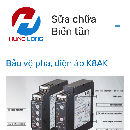
Skip
to
Sửa chữa
content
Biến tần
Mai
Men
Bảo vệ pha, điện áp K8AK