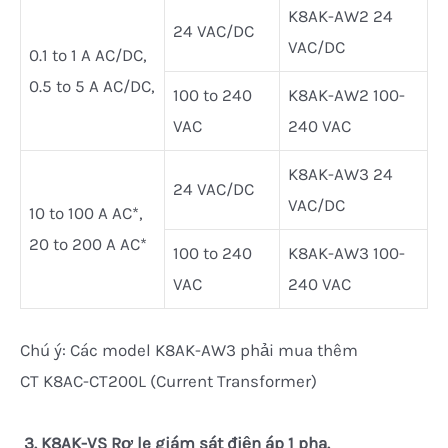
K8AK-AW2 24
24 VAC/DC
VAC/DC
0.1 to 1 A AC/DC,
0.5 to 5 A AC/DC,
100 to 240
K8AK-AW2 100-
VAC
240 VAC
K8AK-AW3 24
24 VAC/DC
VAC/DC
10 to 100 A AC*,
20 to 200 A AC*
100 to 240
K8AK-AW3 100-
VAC
240 VAC
Chú ý: Các model K8AK-AW3 phải mua thêm
CT K8AC-CT200L (Current Transformer)
3.
K8AK-VS Rơ le giám sát điện áp 1 pha.