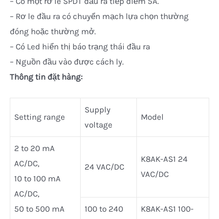
– Có một rơ le SPDT đầu ra tiếp điểm 5A.
– Rơ le đầu ra có chuyển mạch lựa chọn thường
đóng hoặc thường mở.
– Có Led hiển thị báo trạng thái đầu ra
– Nguồn đầu vào được cách ly.
Thông tin đặt hàng:
Supply
Setting range
Model
voltage
2 to 20 mA
K8AK-AS1 24
AC/DC,
24 VAC/DC
VAC/DC
10 to 100 mA
AC/DC,
50 to 500 mA
100 to 240
K8AK-AS1 100-