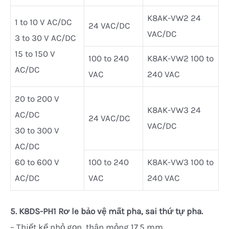
K8AK-VW2 24
1 to 10 V AC/DC
24 VAC/DC
VAC/DC
3 to 30 V AC/DC
15 to 150 V
100 to 240
K8AK-VW2 100 to
AC/DC
VAC
240 VAC
20 to 200 V
K8AK-VW3 24
AC/DC
24 VAC/DC
VAC/DC
30 to 300 V
AC/DC
60 to 600 V
100 to 240
K8AK-VW3 100 to
AC/DC
VAC
240 VAC
5.
K8DS-PH1 Rơ le bảo vệ mất pha, sai thứ tự pha.
– Thiết kế nhỏ gọn, thân mỏng 17.5 mm.