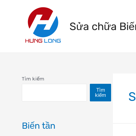
Skip
to
Sửa chữa Biế
content
Tìm kiếm
Tìm
S
kiếm
Biến tần