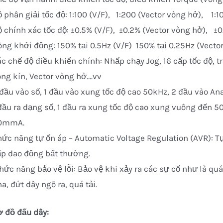
 phân giải tốc độ: 1:100 (V/F), 1:200 (Vector vòng hở), 1:1
 chính xác tốc độ: ±0.5% (V/F), ±0.2% (Vector vòng hở), ±0
ng khởi động: 150% tại 0.5Hz (V/F) 150% tại 0.25Hz (Vector
c chế độ điều khiển chính: Nhấp chạy Jog, 16 cấp tốc độ, t
ng kín, Vector vòng hở….vv
đầu vào số, 1 đầu vào xung tốc độ cao 50kHz, 2 đầu vào A
đầu ra dạng số, 1 đầu ra xung tốc độ cao xung vuông đến 50k
0mmA.
ức năng tự ổn áp – Automatic Voltage Regulation (AVR): T
ấp dao động bất thường.
ức năng bảo vệ lỗi: Bảo vệ khi xảy ra các sự cố như là quá
a, đứt dây ngõ ra, quá tải.
ơ đồ đấu dây: