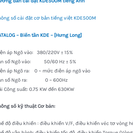
ướng dẫn cài đặt KDE500M tiếng Anh
hông số cài đặt cơ bản tiếng việt KDE500M
ATALOG – Biến tần KDE – [Hưng Long]
iện áp Ngõ vào: 380/220V ± 15%
ần số Ngõ vào: 50/60 Hz ± 5%
iện áp Ngõ ra: 0 ~ mức điện áp ngõ vào
ần số Ngõ ra: 0 ~ 600Hz
ải Công suất: 0.75 KW đến 630KW
hông số kỹ thuật Cơ bản:
ế độ điều khiển : điều khiển V/F, điều khiển véc tơ vòng h
ế độ vận hành: điều khiển tốc độ, điều khiển Torque (Vòng