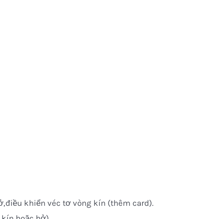
ở,điều khiển véc tơ vòng kín (thêm card).
 kín hoặc hở).