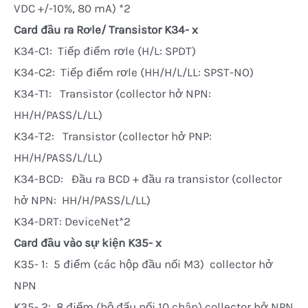
VDC +/-10%, 80 mA) *2
Card đầu ra Rơle/ Transistor K34- x
K34-C1: Tiếp điểm rơle (H/L: SPDT)
K34-C2: Tiếp điểm rơle (HH/H/L/LL: SPST-NO)
K34-T1: Transistor (collector hở NPN:
HH/H/PASS/L/LL)
K34-T2: Transistor (collector hở PNP:
HH/H/PASS/L/LL)
K34-BCD: Đầu ra BCD + đầu ra transistor (collector
hở NPN: HH/H/PASS/L/LL)
K34-DRT: DeviceNet*2
Card đầu vào sự kiện K35- x
K35- 1: 5 điểm (các hộp đầu nối M3) collector hở
NPN
K35- 2: 8 điểm (bộ đấu nối 10 chân) collector hở NPN