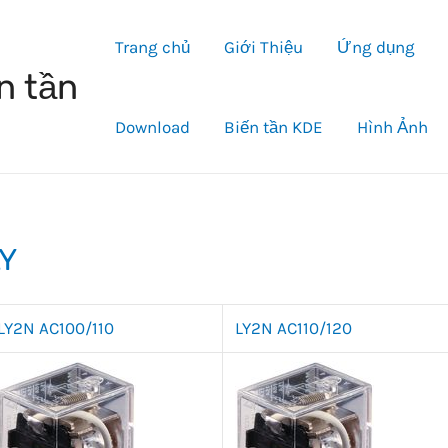
Trang chủ
Giới Thiệu
Ứng dụng
n tần
Download
Biến tần KDE
Hình Ảnh
LY
LY2N AC100/110
LY2N AC110/120