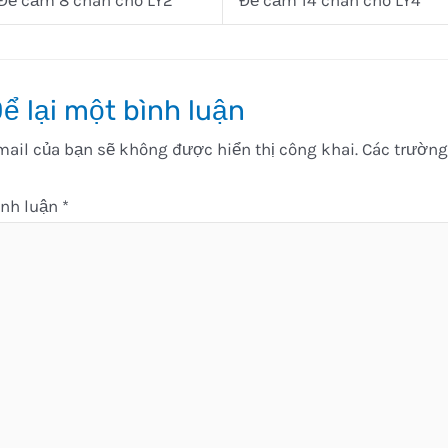
Đế cắm 8 chân cho LY2
Đế cắm 14 chân cho LY4
ể lại một bình luận
ail của bạn sẽ không được hiển thị công khai.
Các trường
ình luận
*