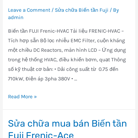
tần
Leave a Comment
/
Sửa chữa Biến tần Fuji
/ By
FUJI
admin
FRENIC
Biến tần FUJI Frenic-HVAC Tài liệu FRENIC-HVAC –
ECO
Tích hợp sẵn Bộ lọc nhiễu EMC Filter, cuộn kháng
một chiều DC Reactors, màn hình LCD – Ứng dụng
trong hệ thống HVAC, điều khiển bơm, quạt Thông
số kỹ thuật cơ bản: • Dải công suất từ 0.75 đến
710kW, Điện áp 3pha 380V • …
Sửa
Read More »
chữa
mua
Sửa chữa mua bán Biến tần
bán
Fuji Frenic-Ace
Biến