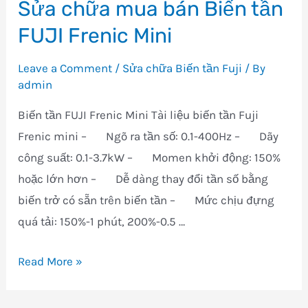
Sửa chữa mua bán Biến tần
bán
FUJI Frenic Mini
Biến
tần
Leave a Comment
/
Sửa chữa Biến tần Fuji
/ By
Fuji
admin
Frenic
Biến tần FUJI Frenic Mini Tài liệu biến tần Fuji
Multi
Frenic mini – Ngõ ra tần số: 0.1-400Hz – Dãy
công suất: 0.1-3.7kW – Momen khởi động: 150%
hoặc lớn hơn – Dễ dàng thay đổi tần số bằng
biến trở có sẵn trên biến tần – Mức chịu đựng
quá tải: 150%-1 phút, 200%-0.5 …
Sửa
Read More »
chữa
mua