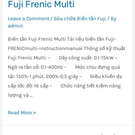
Fuji Frenic Multi
Biến
tần
Leave a Comment
/
Sửa chữa Biến tần Fuji
/ By
Fuji
admin
Frenic
Biến tần Fuji Frenic Multi Tài liệu biến tần Fuji-
Mega
FRENICmulti-instructionmanual Thông số kỹ thuật
Fuji Frenic Multi: – Dãy công suất: 0.1-15kW –
Ngõ ra tần số: 0.1-400Hz – Mức chịu đựng quá
tải: 150%-1 phút, 200%-0.5 giây – Điều khiển đa
cấp tốc độ: 16 cấp – Chức năng tiết kiệm năng
lượng và …
Sửa
Read More »
chữa
mua