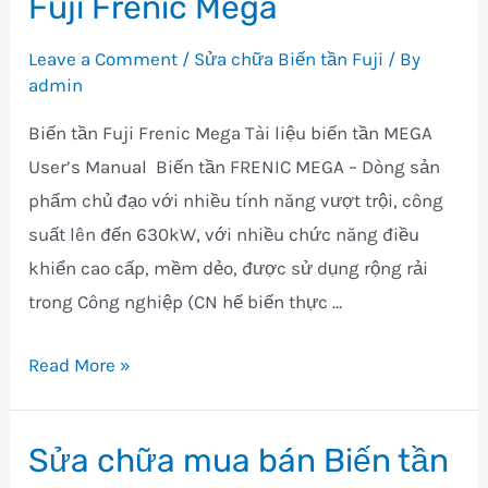
Fuji Frenic Mega
Biến
tần
Leave a Comment
/
Sửa chữa Biến tần Fuji
/ By
Fuji
admin
Frenic
Biến tần Fuji Frenic Mega Tài liệu biến tần MEGA
Lift
User’s Manual Biến tần FRENIC MEGA – Dòng sản
phẩm chủ đạo với nhiều tính năng vượt trội, công
suất lên đến 630kW, với nhiều chức năng điều
khiển cao cấp, mềm dẻo, được sử dụng rộng rải
trong Công nghiệp (CN hế biến thực …
Sửa
Read More »
chữa
mua
Sửa chữa mua bán Biến tần
bán