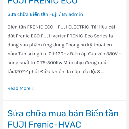
FUJI FRENIC ECO
Sửa chữa Biến tần Fuji
/ By
admin
Biến tần FRENIC ECO – FUJI ELECTRIC Tài liệu cài
đặt Frenic ECO FUJI Iverter FRENIC-Eco Series là
dòng sản phẩm ứng dụng Thông số kỹ thuật cơ
bản: Tần số ngõ ra:0.1-120Hz Điện áp đầu vào 380V –
công suất từ 0.75-500Kw Mức chịu đựng quá
tải:120%-1phút Điều khiển đa cấp tốc độ: 8 …
Sửa
Read More »
chữa
Mua
Sửa chữa mua bán Biến tần
bán
FUJI Frenic-HVAC
Biến