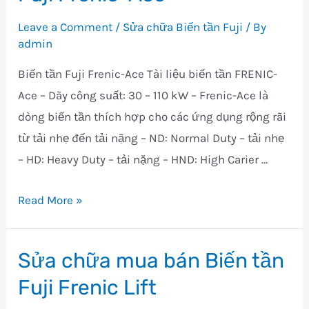
tần
Leave a Comment
/
Sửa chữa Biến tần Fuji
/ By
FUJI
admin
Frenic-
Biến tần Fuji Frenic-Ace Tài liệu biến tần FRENIC-
HVAC
Ace – Dãy công suất: 30 – 110 kW – Frenic-Ace là
dòng biến tần thích hợp cho các ứng dụng rộng rãi
từ tải nhẹ đến tải nặng – ND: Normal Duty – tải nhẹ
– HD: Heavy Duty – tải nặng – HND: High Carier …
Sửa
Read More »
chữa
mua
Sửa chữa mua bán Biến tần
bán
Fuji Frenic Lift
Biến
tần