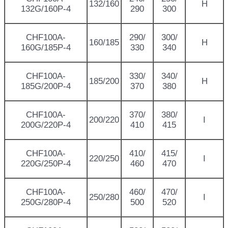
132/160
H
132G/160P-4
290
300
CHF100A-
290/
300/
160/185
H
160G/185P-4
330
340
CHF100A-
330/
340/
185/200
H
185G/200P-4
370
380
CHF100A-
370/
380/
200/220
I
200G/220P-4
410
415
CHF100A-
410/
415/
220/250
I
220G/250P-4
460
470
CHF100A-
460/
470/
250/280
I
250G/280P-4
500
520