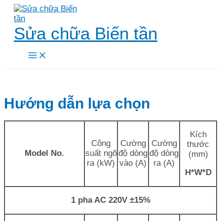
Skip
to
content
Sửa chữa Biến tần
Main
Menu
Hướng dẫn lựa chọn
Kích
Công
Cường
Cường
thước
Model No.
suất ngõ
độ dòng
độ dòng
(mm)
ra (kW)
vào (A)
ra (A)
H*W*D
1 pha AC 220V ±15%