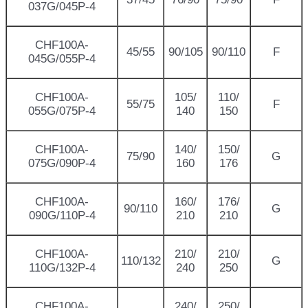
037G/045P-4
CHF100A-
45/55
90/105
90/110
F
045G/055P-4
CHF100A-
105/
110/
55/75
F
055G/075P-4
140
150
CHF100A-
140/
150/
75/90
G
075G/090P-4
160
176
CHF100A-
160/
176/
90/110
G
090G/110P-4
210
210
CHF100A-
210/
210/
110/132
G
110G/132P-4
240
250
CHF100A-
240/
250/