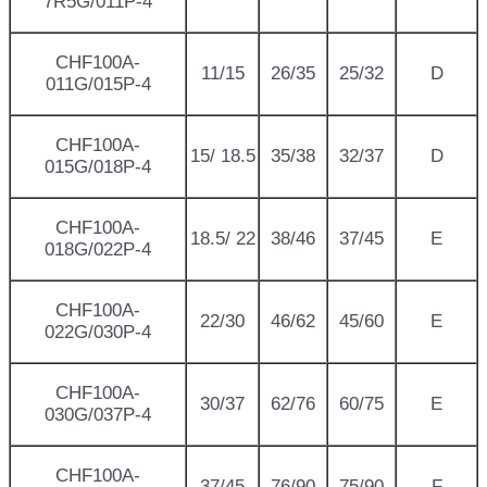
7R5G/011P-4
CHF100A-
11/15
26/35
25/32
D
011G/015P-4
CHF100A-
15/ 18.5
35/38
32/37
D
015G/018P-4
CHF100A-
18.5/ 22
38/46
37/45
E
018G/022P-4
CHF100A-
22/30
46/62
45/60
E
022G/030P-4
CHF100A-
30/37
62/76
60/75
E
030G/037P-4
CHF100A-
37/45
76/90
75/90
F