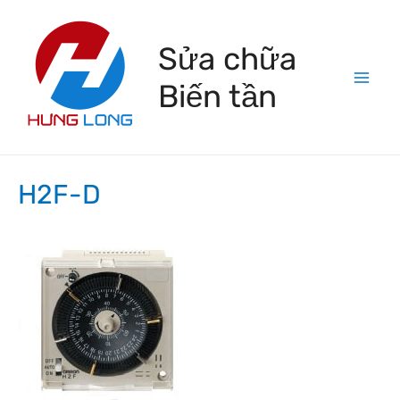
Skip
to
Sửa chữa
content
Biến tần
Mai
Men
H2F-D