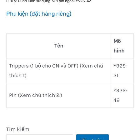
Lưu ý: Luôn luôn sử dụng với pin ngoài Y92S-42
Phụ kiện (đặt hàng riêng)
Mô
Tên
hình
Trippers (1 bộ cho ON và OFF) (Xem chú
Y92S-
thích 1).
21
Y92S-
Pin (Xem chú thích 2.)
42
Tìm kiếm