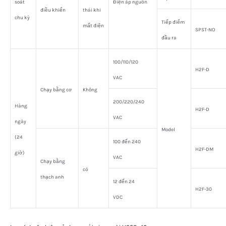
soát
Điện áp nguồn
điều khiển
thái khi
chu kỳ
Tiếp điểm
mất điện
SPST-NO
đầu ra
100/110/120
H2F-D
VAC
Chạy bằng cơ
Không
200/220/240
Hàng
H2F-D
VAC
ngày
Model
(24
100 đến 240
H2F-DM
giờ)
VAC
Chạy bằng
có
thạch anh
12 đến 24
H2F-30
VDC