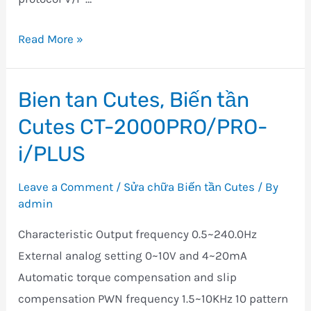
Bien
Read More »
tan
Cutes
Bien tan Cutes, Biến tần
CT-
Cutes CT-2000PRO/PRO-
2000V
–
i/PLUS
Biến
Leave a Comment
/
Sửa chữa Biến tần Cutes
/ By
tần
admin
Cutes
CT-
Characteristic Output frequency 0.5~240.0Hz
2000V
External analog setting 0~10V and 4~20mA
Automatic torque compensation and slip
compensation PWN frequency 1.5~10KHz 10 pattern