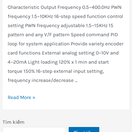
Cutes
Characteristic Output Frequency 0.5~400.0Hz PWN
CT-
frequency 1.5~10KHz 16-step speed function control
2000GV
setting PWN frequency adjustable 1.5~15KHz 15
pattern and any V/F pattern Speed command PID
loop for system application Provide variety encoder
card functions External analog setting 0~10V and
4~20mA Light loading 120% x 1 min and start
torque 150% 16-step external input setting,
frequency increase/decrease …
Biến
Read More »
tần
Cutes
Tìm kiếm
CT-