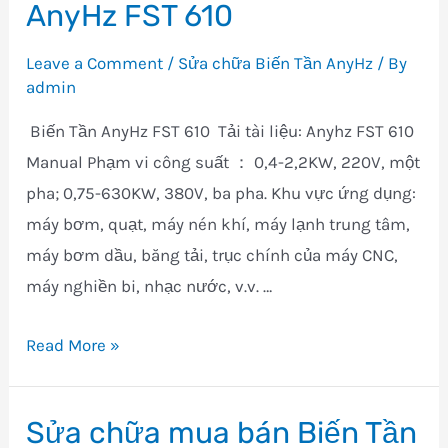
AnyHz FST 610
Biến
Tần
Leave a Comment
/
Sửa chữa Biến Tần AnyHz
/ By
AnyHz
admin
FST
Biến Tần AnyHz FST 610 Tải tài liệu: Anyhz FST 610
650
Manual Phạm vi công suất ： 0,4-2,2KW, 220V, một
pha; 0,75-630KW, 380V, ba pha. Khu vực ứng dụng:
máy bơm, quạt, máy nén khí, máy lạnh trung tâm,
máy bơm dầu, băng tải, trục chính của máy CNC,
máy nghiền bi, nhạc nước, v.v. …
Sửa
Read More »
chữa
mua
Sửa chữa mua bán Biến Tần
bán