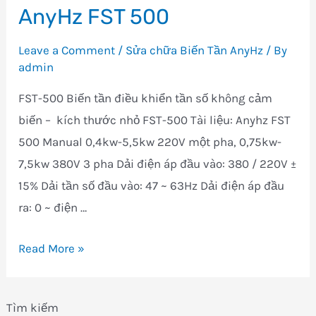
AnyHz FST 500
Biến
Tần
Leave a Comment
/
Sửa chữa Biến Tần AnyHz
/ By
AnyHz
admin
FST
FST-500 Biến tần điều khiển tần số không cảm
610
biến – kích thước nhỏ FST-500 Tài liệu: Anyhz FST
500 Manual 0,4kw-5,5kw 220V một pha, 0,75kw-
7,5kw 380V 3 pha Dải điện áp đầu vào: 380 / 220V ±
15% Dải tần số đầu vào: 47 ~ 63Hz Dải điện áp đầu
ra: 0 ~ điện …
Sửa
Read More »
chữa
mua
Tìm kiếm
bán