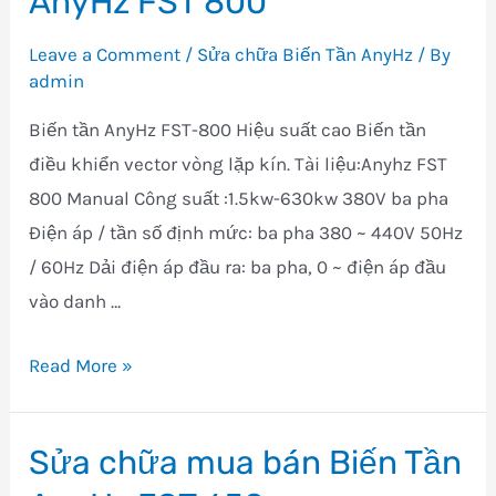
AnyHz FST 800
Leave a Comment
/
Sửa chữa Biến Tần AnyHz
/ By
admin
Biến tần AnyHz FST-800 Hiệu suất cao Biến tần
điều khiển vector vòng lặp kín. Tài liệu:Anyhz FST
800 Manual Công suất :1.5kw-630kw 380V ba pha
Điện áp / tần số định mức: ba pha 380 ~ 440V 50Hz
/ 60Hz Dải điện áp đầu ra: ba pha, 0 ~ điện áp đầu
vào danh …
Sửa
Read More »
chữa
mua
Sửa chữa mua bán Biến Tần
bán