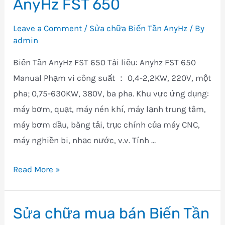
AnyHz FST 650
Biến
Tần
Leave a Comment
/
Sửa chữa Biến Tần AnyHz
/ By
AnyHz
admin
FST
Biến Tần AnyHz FST 650 Tài liệu: Anyhz FST 650
800
Manual Phạm vi công suất ： 0,4-2,2KW, 220V, một
pha; 0,75-630KW, 380V, ba pha. Khu vực ứng dụng:
máy bơm, quạt, máy nén khí, máy lạnh trung tâm,
máy bơm dầu, băng tải, trục chính của máy CNC,
máy nghiền bi, nhạc nước, v.v. Tính …
Sửa
Read More »
chữa
mua
Sửa chữa mua bán Biến Tần
bán