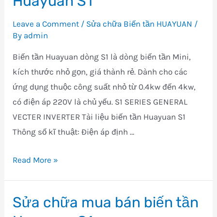
Huayuan S1
Leave a Comment
/
Sửa chữa Biến tần HUAYUAN
/
By
admin
Biến tần Huayuan dòng S1 là dòng biến tần Mini,
kích thước nhỏ gọn, giá thành rẻ. Dành cho các
ứng dụng thuộc công suất nhỏ từ 0.4kw đến 4kw,
có điện áp 220V là chủ yếu. S1 SERIES GENERAL
VECTER INVERTER Tài liệu biến tần Huayuan S1
Thông số kĩ thuật: Điện áp định …
Sửa
Read More »
chữa
mua
Sửa chữa mua bán biến tần
bán