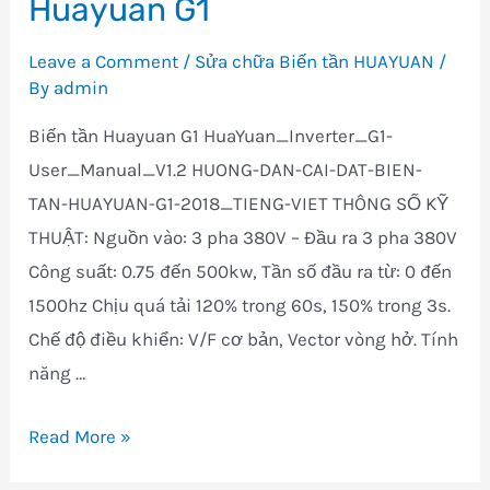
Huayuan G1
biến
tần
Leave a Comment
/
Sửa chữa Biến tần HUAYUAN
/
Huayuan
By
admin
S1
Biến tần Huayuan G1 HuaYuan_Inverter_G1-
User_Manual_V1.2 HUONG-DAN-CAI-DAT-BIEN-
TAN-HUAYUAN-G1-2018_TIENG-VIET THÔNG SỐ KỸ
THUẬT: Nguồn vào: 3 pha 380V – Đầu ra 3 pha 380V
Công suất: 0.75 đến 500kw, Tần số đầu ra từ: 0 đến
1500hz Chịu quá tải 120% trong 60s, 150% trong 3s.
Chế độ điều khiển: V/F cơ bản, Vector vòng hở. Tính
năng …
Sửa
Read More »
chữa