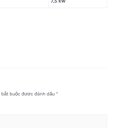
7,5 kW
 bắt buộc được đánh dấu
*