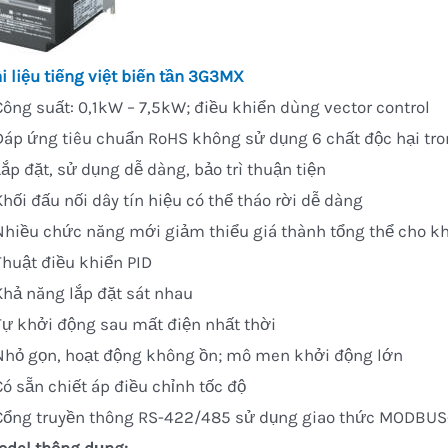
i liệu tiếng việt biến tần 3G3MX
Công suất: 0,1kW – 7,5kW; điều khiển dùng vector control
 Đáp ứng tiêu chuẩn RoHS không sử dụng 6 chất độc hại tr
Lắp đặt, sử dụng dễ dàng, bảo trì thuận tiện
Khối đấu nối dây tín hiệu có thể tháo rời dễ dàng
 Nhiều chức năng mới giảm thiểu giá thành tổng thể cho k
Thuật điều khiển PID
Khả năng lắp đặt sát nhau
Tự khởi động sau mất điện nhất thời
 Nhỏ gọn, hoạt động không ồn; mô men khởi động lớn
Có sẵn chiết áp điều chỉnh tốc độ
 Cổng truyền thông RS-422/485 sử dụng giao thức MODBU
odel thông dụng: