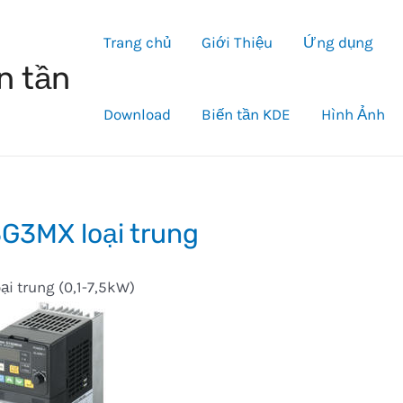
Trang chủ
Giới Thiệu
Ứng dụng
n tần
Download
Biến tần KDE
Hình Ảnh
G3MX loại trung
ại trung (0,1-7,5kW)