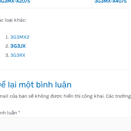
3G3MX-A2075
3G3MX-A4075
c loại khác:
3G3MX2
3G3JX
3G3RX
ể lại một bình luận
ail của bạn sẽ không được hiển thị công khai.
Các trường
ình luận
*