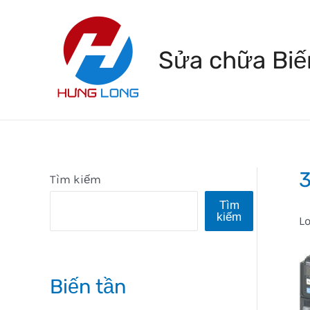
Skip
to
Sửa chữa Biế
content
3
Tìm kiếm
Tìm
kiếm
Lo
Biến tần