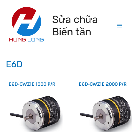
Skip
to
Sửa chữa
content
Biến tần
Mai
Men
E6D
E6D-CWZ1E 1000 P/R
E6D-CWZ1E 2000 P/R