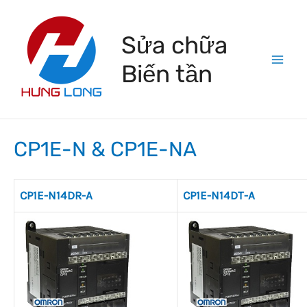
Skip
to
Sửa chữa
content
Biến tần
Mai
Men
CP1E-N & CP1E-NA
CP1E-N14DR-A
CP1E-N14DT-A