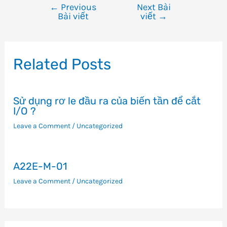
←
Previous
Next Bài
Điều
Bài viết
viết
→
hướng
bài
viết
Related Posts
Sử dụng rơ le đầu ra của biến tần để cắt
I/O ?
Leave a Comment
/
Uncategorized
A22E-M-01
Leave a Comment
/
Uncategorized