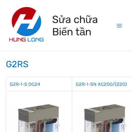
Skip
to
Sửa chữa
content
Biến tần
Mai
Men
G2RS
G2R-1-S DC24
G2R-1-SN AC200/(220)