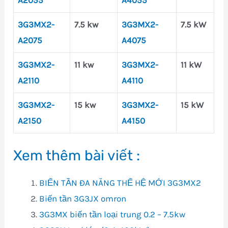
A2055
A4055
3G3MX2-
7.5 kw
3G3MX2-
7.5 kW
A2075
A4075
3G3MX2-
11 kw
3G3MX2-
11 kW
A2110
A4110
3G3MX2-
15 kw
3G3MX2-
15 kW
A2150
A4150
Xem thêm bài viết :
BIẾN TẦN ĐA NĂNG THẾ HỆ MỚI 3G3MX2
Biến tần 3G3JX omron
3G3MX biến tần loại trung 0.2 – 7.5kw