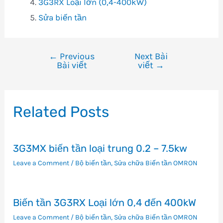
3G3RX Loại lớn (0,4-400kW)
Sửa biến tần
←
Previous
Next Bài
Điều
Bài viết
viết
→
hướng
bài
viết
Related Posts
3G3MX biến tần loại trung 0.2 – 7.5kw
Leave a Comment
/
Bộ biến tần
,
Sửa chữa Biến tần OMRON
Biến tần 3G3RX Loại lớn 0,4 đến 400kW
Leave a Comment
/
Bộ biến tần
,
Sửa chữa Biến tần OMRON