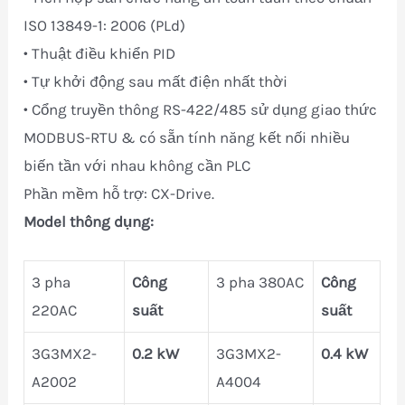
ISO 13849-1: 2006 (PLd)
• Thuật điều khiển PID
• Tự khởi động sau mất điện nhất thời
• Cổng truyền thông RS-422/485 sử dụng giao thức
MODBUS-RTU & có sẵn tính năng kết nối nhiều
biến tần với nhau không cần PLC
Phần mềm hỗ trợ: CX-Drive.
Model thông dụng:
3 pha
Công
3 pha 380AC
Công
220AC
suất
suất
3G3MX2-
0.2 kW
3G3MX2-
0.4 kW
A2002
A4004