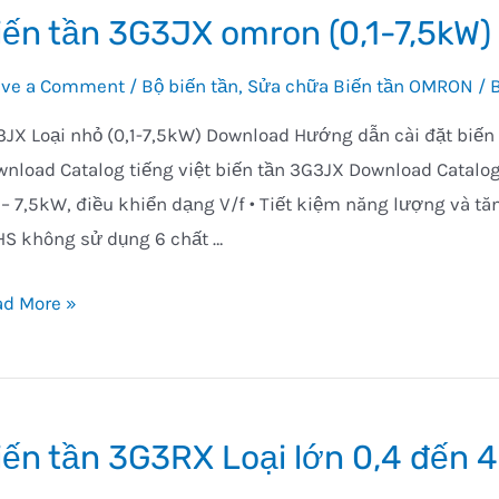
iến tần 3G3JX omron (0,1-7,5kW)
ave a Comment
/
Bộ biến tần
,
Sửa chữa Biến tần OMRON
/ 
JX Loại nhỏ (0,1-7,5kW) Download Hướng dẫn cài đặt biến
nload Catalog tiếng việt biến tần 3G3JX Download Catalog 
– 7,5kW, điều khiển dạng V/f • Tiết kiệm năng lượng và tă
S không sử dụng 6 chất …
ến
ad More »
3JX
ron
-
iến tần 3G3RX Loại lớn 0,4 đến
5kW)