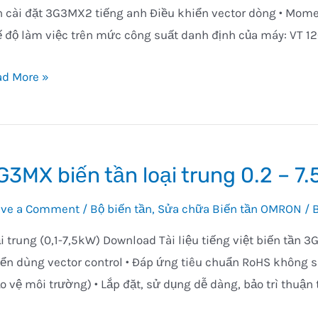
 cài đặt 3G3MX2 tiếng anh Điều khiển vector dòng • Moment
 độ làm việc trên mức công suất danh định của máy: VT 12
ến
ad More »
ng
o
G3MX biến tần loại trung 0.2 – 7
p
3MX2
ave a Comment
/
Bộ biến tần
,
Sửa chữa Biến tần OMRON
/ 
i trung (0,1-7,5kW) Download Tài liệu tiếng việt biến tần 
ển dùng vector control • Đáp ứng tiêu chuẩn RoHS không 
o vệ môi trường) • Lắp đặt, sử dụng dễ dàng, bảo trì thuận t