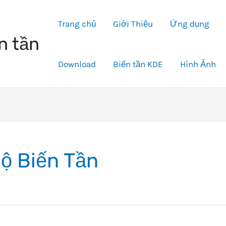
Trang chủ
Giới Thiệu
Ứng dụng
n tần
Download
Biến tần KDE
Hình Ảnh
ộ Biến Tần