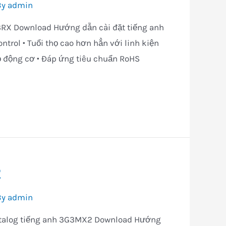
By
admin
3RX Download Hướng dẫn cài đặt tiếng anh
trol • Tuổi thọ cao hơn hẳn với linh kiện
thọ động cơ • Đáp ứng tiêu chuẩn RoHS
2
By
admin
atalog tiếng anh 3G3MX2 Download Hướng