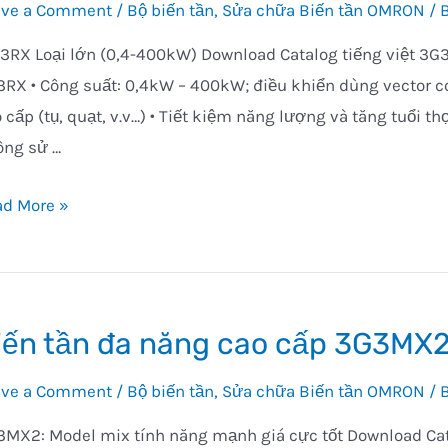
ave a Comment
/
Bộ biến tần
,
Sửa chữa Biến tần OMRON
/ 
RX Loại lớn (0,4-400kW) Download Catalog tiếng việt 3G
RX • Công suất: 0,4kW – 400kW; điều khiển dùng vector con
 cấp (tụ, quạt, v.v…) • Tiết kiệm năng lượng và tăng tuổi 
ông sử …
ến
ad More »
3RX
i
iến tần đa năng cao cấp 3G3MX
n
ave a Comment
/
Bộ biến tần
,
Sửa chữa Biến tần OMRON
/ 
0kW
3MX2: Model mix tính năng mạnh giá cực tốt Download C