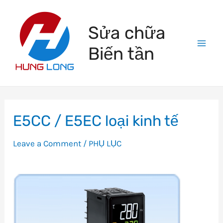
Skip
to
Sửa chữa
content
Biến tần
Mai
Men
E5CC / E5EC loại kinh tế
Leave a Comment
/
PHỤ LỤC