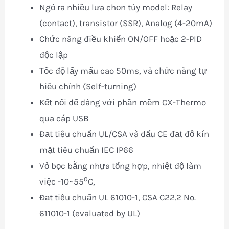
Ngỏ ra nhiều lựa chọn tùy model: Relay
(contact), transistor (SSR), Analog (4-20mA)
Chức năng điều khiển ON/OFF hoặc 2-PID
độc lập
Tốc độ lấy mẩu cao 50ms, và chức năng tự
hiệu chỉnh (Self-turning)
Kết nối dể dàng với phần mềm CX-Thermo
qua cáp USB
Đạt tiêu chuẩn UL/CSA và dấu CE đạt độ kín
mặt tiêu chuẩn IEC IP66
Vỏ bọc bằng nhựa tổng hợp, nhiệt độ làm
0
việc -10~55
C,
Đạt tiêu chuẩn UL 61010-1, CSA C22.2 No.
611010-1 (evaluated by UL)