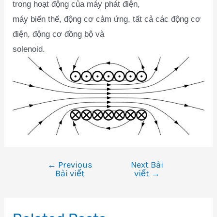
trong hoạt động của máy phát điện,
máy biến thế, động cơ cảm ứng, tất cả các động cơ
điện, động cơ đồng bộ và
solenoid.
←
Previous
Next Bài
Điều
Bài viết
viết
→
hướng
bài
viết