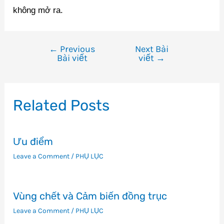
không mở ra.
←
Previous
Next Bài
Điều
Bài viết
viết
→
hướng
bài
viết
Related Posts
Ưu điểm
Leave a Comment
/
PHỤ LỤC
Vùng chết và Cảm biến đồng trục
Leave a Comment
/
PHỤ LỤC