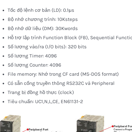
Tốc độ lệnh cơ bản (LD): 0.1µs
Bộ nhớ chương trình: 10Ksteps
Bộ nhớ dữ liệu (DM): 30Kwords
Hỗ trợ lập trình Function Block (FB), Sequential Functi
Số lượng vào/ra (I/O bits): 320 bits
Số lượng Timer: 4096
Số lượng Counter: 4096
File memory: Nhớ trong CF card (MS-DOS format)
Có sẵn cổng truyền thông RS232C và Peripheral
Trang bị đồng hồ thực (clock)
Tiêu chuẩn: UC1,N,L,CE, EN61131-2