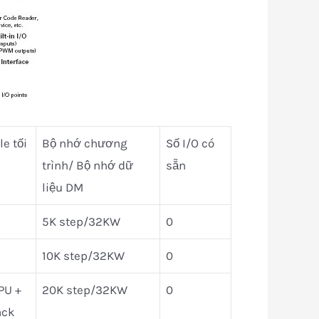
e tối
Bộ nhớ chương
Số I/O có
trình/ Bộ nhớ dữ
sẵn
liệu DM
5K step/32KW
0
10K step/32KW
0
PU +
20K step/32KW
0
ack