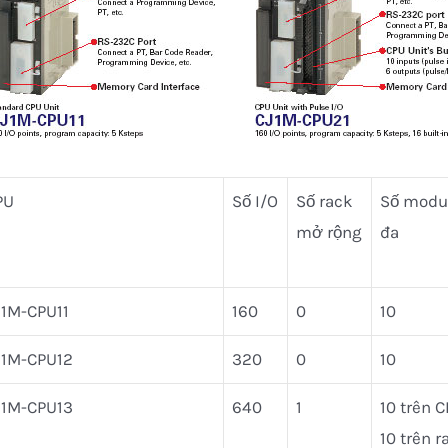
PU
Số I/O
Số rack
Số modul
mở rộng
đa
J1M-CPU11
160
0
10
J1M-CPU12
320
0
10
J1M-CPU13
640
1
10 trên C
10 trên r