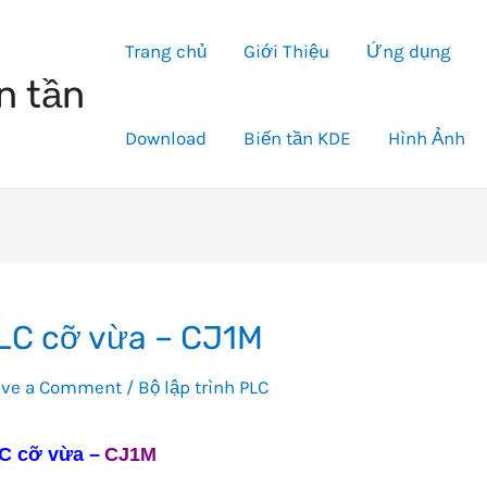
Trang chủ
Giới Thiệu
Ứng dụng
n tần
Download
Biến tần KDE
Hình Ảnh
LC cỡ vừa – CJ1M
ave a Comment
/
Bộ lập trình PLC
C cỡ vừa –
CJ1M