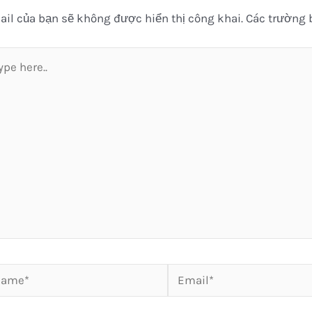
il của bạn sẽ không được hiển thị công khai.
Các trường 
pe
e..
me*
Email*