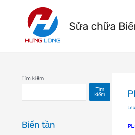
Skip
to
Sửa chữa Biế
content
Tìm kiếm
Tìm
P
kiếm
Le
Biến tần
PL