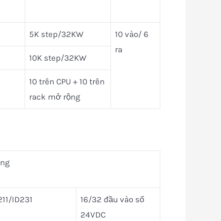
5K step/32KW
10 vào/ 6
ra
10K step/32KW
10 trên CPU + 10 trên
rack mở rộng
ụng
211/ID231
16/32 đầu vào số
24VDC