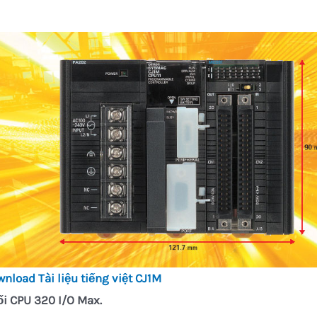
wnload
Tài liệu tiếng việt CJ1M
i CPU 320 I/O Max.