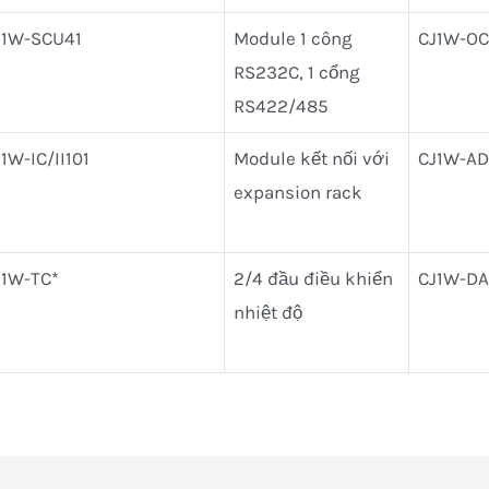
J1W-SCU41
Module 1 công
CJ1W-OC
RS232C, 1 cổng
RS422/485
1W-IC/II101
Module kết nối với
CJ1W-AD
expansion rack
J1W-TC*
2/4 đầu điều khiển
CJ1W-DA
nhiệt độ