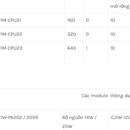
mở rộng
J1M-CPU21
160
0
10
J1M-CPU22
320
0
10
J1M-CPU23
640
1
10
Các module thông d
J1W-PA202 / 205R
Bộ nguồn 14W /
CJ1W-ID
25W