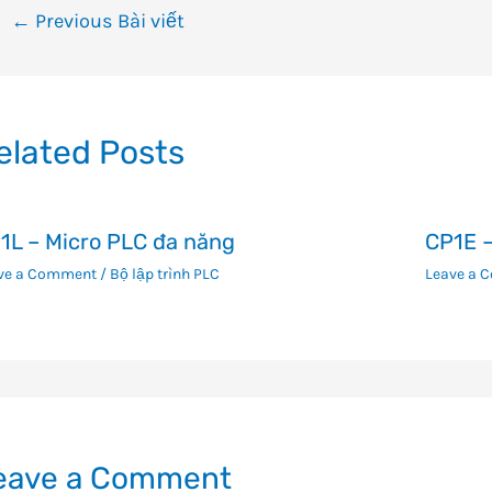
ều
←
Previous Bài viết
ướng
i
ết
elated Posts
1L – Micro PLC đa năng
CP1E –
ve a Comment
/
Bộ lập trình PLC
Leave a 
eave a Comment