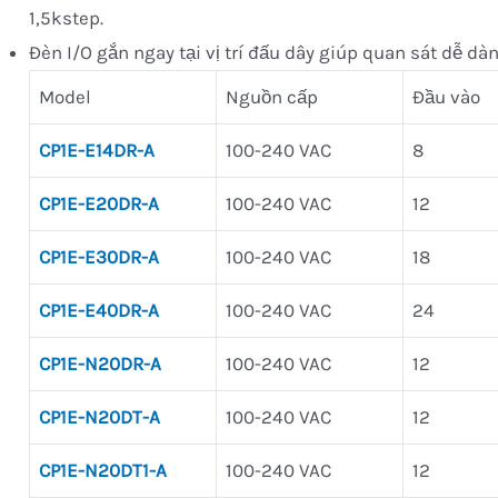
1,5kstep.
Đèn I/O gắn ngay tại vị trí đấu dây giúp quan sát dễ dà
Model
Nguồn cấp
Đầu vào
CP1E-E14DR-A
100-240 VAC
8
CP1E-E20DR-A
100-240 VAC
12
CP1E-E30DR-A
100-240 VAC
18
CP1E-E40DR-A
100-240 VAC
24
CP1E-N20DR-A
100-240 VAC
12
CP1E-N20DT-A
100-240 VAC
12
CP1E-N20DT1-A
100-240 VAC
12