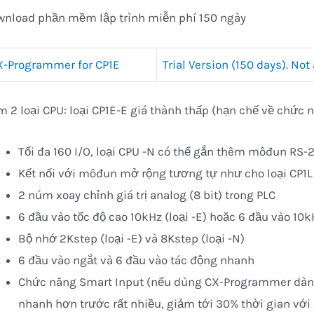
wnload phần mềm lập trình miễn phí 150 ngày
X-Programmer for CP1E
Trial Version (150 days). Not
 2 loại CPU: loại CP1E-E giá thành thấp (hạn chế về chức n
Tối đa 160 I/O, loại CPU -N có thể gắn thêm môđun RS-
Kết nối với môđun mở rộng tương tự như cho loại CP1L
2 núm xoay chỉnh giá trị analog (8 bit) trong PLC
6 đầu vào tốc độ cao 10kHz (loại -E) hoặc 6 đầu vào 10k
Bộ nhớ 2Kstep (loại -E) và 8Kstep (loại -N)
6 đầu vào ngắt và 6 đầu vào tác động nhanh
Chức năng Smart Input (nếu dùng CX-Programmer dành r
nhanh hơn trước rất nhiều, giảm tới 30% thời gian vớ