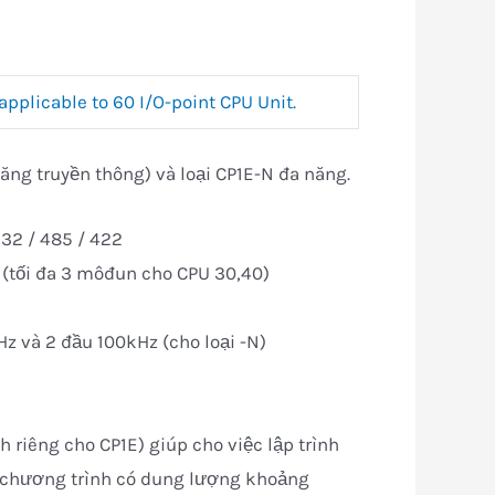
 applicable to 60 I/O-point CPU Unit.
ăng truyền thông) và loại CP1E-N đa năng.
232 / 485 / 422
 (tối đa 3 môđun cho CPU 30,40)
Hz và 2 đầu 100kHz (cho loại -N)
iêng cho CP1E) giúp cho việc lập trình
i chương trình có dung lượng khoảng