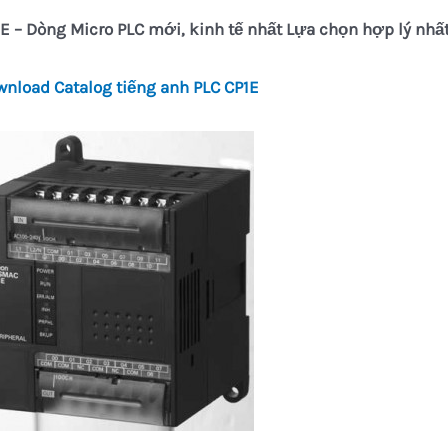
1E
–
Dòng Micro PLC mới, kinh tế nhất
Lựa chọn hợp lý nhấ
wnload
Catalog tiếng anh PLC CP1E