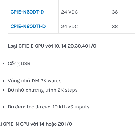
CP1E-N60DT-D
24 VDC
36
CP1E-N60DT1-D
24 VDC
36
Lo
ạ
i CP1E-E CPU v
ớ
i 10, 14,20,30,40 I/
O
Cổng USB
Vùng nhớ DM 2K words
Bộ nhớ chương trình:2K steps
Bộ đếm tốc độ cao :10 kHz×6 inputs
i CP1E-N CPU với 14 hoặc 20 I/O