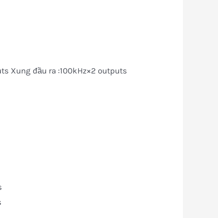
uts Xung đầu ra :100kHz×2 outputs
s
s