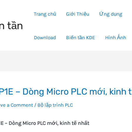
Trang chủ
Giới Thiệu
Ứng dụng
n tần
Download
Biến tần KDE
Hình Ảnh
P1E – Dòng Micro PLC mới, kinh 
ave a Comment
/
Bộ lập trình PLC
1E
–
Dòng Micro PLC mới, kinh tế nhất