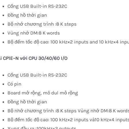
Cổng USB Built-in RS-232C
Đồng hồ thời gian
Bộ nhớ chương trình :8 K steps
Vùng nhớ DM:8 K words
Bộ đếm tốc độ cao: 100 kHz×2 inputs and 10 kHz×4 inp
ạ
i CP1E–N v
ớ
i CPU 30/40/60 I/
O
Cổng USB Built-in RS-232C
Có pin
Board mở rộng, mô dul mỏ rộng
Đồng hồ thời gian
Bộ nhớ chương trình :8 K steps Vùng nhớ DM:8 K word
Bộ đếm tốc độ cao: 100 kHz×2 inputs và10 kHz×4 input
Xung đầu ra :100kHz×2 outputs