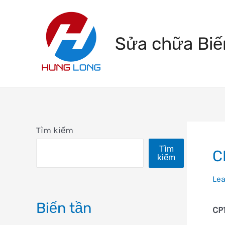
Skip
to
Sửa chữa Biế
content
Tìm kiếm
Tìm
C
kiếm
Le
Biến tần
CP