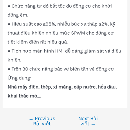
● Chức năng tự dò bắt tốc độ động cơ cho khởi
động êm.
● Hiệu suất cao ≥98%, nhiễu bức xạ thấp ≤2%, kỹ
thuật điều khiển nhiều mức SPWM cho động cơ
tiết kiệm điện rất hiệu quả.
● Tích hợp màn hình HMI dễ dàng giám sát và điều
khiển.
● Trên 30 chức năng bảo vệ biến tần và động cơ
Ứng dụng:
Nhà máy điện, thép, xi măng, cấp nước, hóa dầu,
khai thác mỏ….
←
Previous
Next Bài
Điều
Bài viết
viết
→
hướng