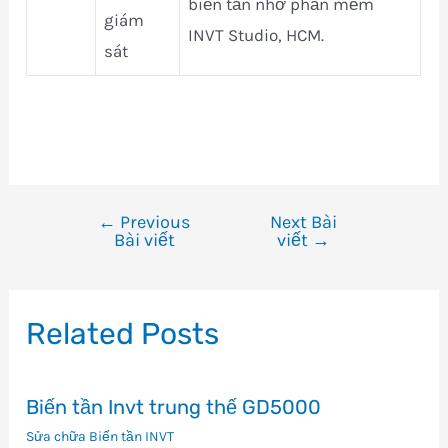
biến tần nhờ phần mềm
giám
INVT Studio, HCM.
sát
←
Previous
Next Bài
Điều
Bài viết
viết
→
hướng
bài
viết
Related Posts
Biến tần Invt trung thế GD5000
Sửa chữa Biến tần INVT