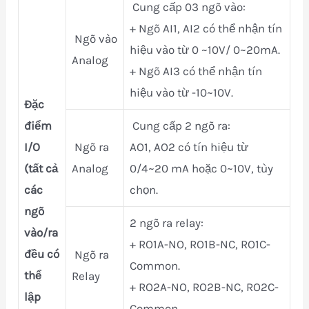
Cung cấp 03 ngõ vào:
+ Ngõ AI1, AI2 có thể nhận tín
Ngõ vào
hiệu vào từ 0 ~10V/ 0~20mA.
Analog
+ Ngõ AI3 có thể nhận tín
hiệu vào từ -10~10V.
Đặc
điểm
Cung cấp 2 ngõ ra:
I/O
Ngõ ra
AO1, AO2 có tín hiệu từ
(tất cả
Analog
0/4~20 mA hoặc 0~10V, tùy
các
chọn.
ngõ
2 ngõ ra relay:
vào/ra
+ RO1A-NO, RO1B-NC, RO1C-
đều có
Ngõ ra
Common.
thể
Relay
+ RO2A-NO, RO2B-NC, RO2C-
lập
Common.