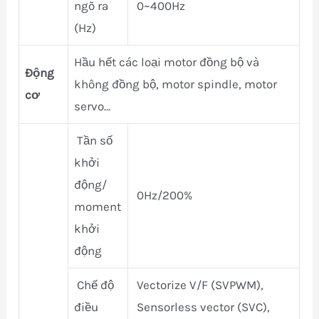
ngõ ra
0~400Hz
(Hz)
Hầu hết các loại motor đồng bộ và
Động
không đồng bộ, motor spindle, motor
cơ
servo…
Tần số
khởi
động/
0Hz/200%
moment
khởi
động
Chế độ
Vectorize V/F (SVPWM),
điều
Sensorless vector (SVC),