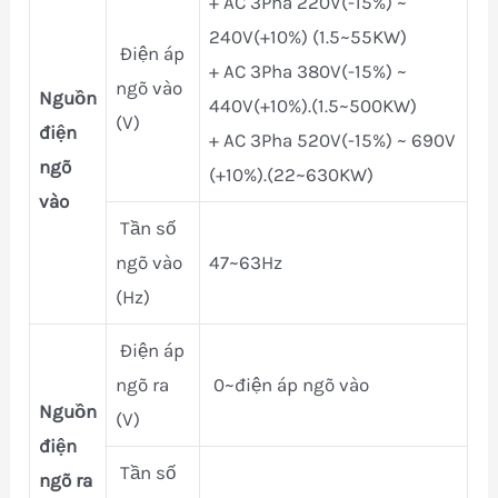
+ AC 3Pha 220V(-15%) ~
240V(+10%) (1.5~55KW)
Điện áp
+ AC 3Pha 380V(-15%) ~
ngõ vào
Nguồn
440V(+10%).(1.5~500KW)
(V)
điện
+ AC 3Pha 520V(-15%) ~ 690V
ngõ
(+10%).(22~630KW)
vào
Tần số
ngõ vào
47~63Hz
(Hz)
Điện áp
ngõ ra
0~điện áp ngõ vào
Nguồn
(V)
điện
Tần số
ngõ ra