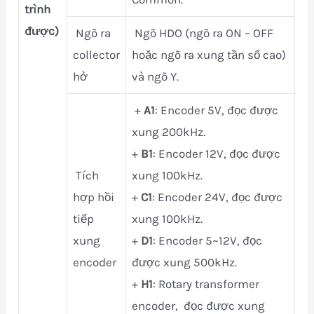
trình
được)
Ngõ ra
Ngõ HDO (ngõ ra ON – OFF
collector
hoặc ngõ ra xung tần số cao)
hở
và ngõ Y.
+
A1
: Encoder 5V, đọc được
xung 200kHz.
+
B1
: Encoder 12V, đọc được
Tích
xung 100kHz.
hợp hồi
+
C1
: Encoder 24V, đọc được
tiếp
xung 100kHz.
xung
+
D1
: Encoder 5~12V, đọc
encoder
được xung 500kHz.
+
H1
: Rotary transformer
encoder, đọc được xung