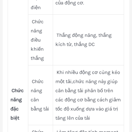
của động cơ.
điện
Chức
năng
Thắng động năng, thắng
điều
kích từ, thắng DC
khiển
thắng
Khi nhiều động cơ cùng kéo
Chức
một tải,chức năng này giúp
Chức
năng
cân bằng tải phân bố trên
năng
cân
các động cơ bằng cách giảm
đặc
bằng tải
tốc độ xuống dựa vào giá trị
biệt
tăng lên của tải
Chức
Làm tăng đặc tính moment