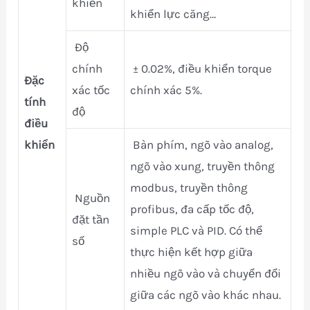
khiển
khiển lực căng…
Độ
chính
± 0.02%, điều khiển torque
Đặc
xác tốc
chính xác 5%.
tính
độ
điều
khiển
Bàn phím, ngõ vào analog,
ngõ vào xung, truyền thông
modbus, truyền thông
Nguồn
profibus, đa cấp tốc độ,
đặt tần
simple PLC và PID. Có thể
số
thực hiện kết hợp giữa
nhiều ngõ vào và chuyển đổi
giữa các ngõ vào khác nhau.