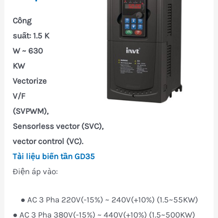
Công
suất:
1.5 K
W ~ 630
KW
Vectorize
V/F
(SVPWM),
Sensorless vector (SVC),
vector control (VC).
Tài liệu biến tần GD35
Điện áp vào:
● AC 3 Pha 220V(-15%) ~ 240V(+10%) (1.5~55KW)
● AC 3 Pha 380V(-15%) ~ 440V(+10%) (1.5~500KW)