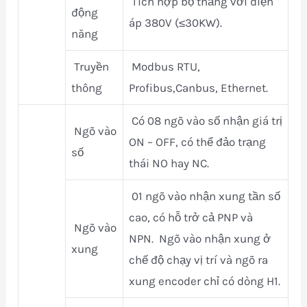
Tích hợp bộ thắng với điện
động
áp 380V (≤30KW).
năng
Truyền
Modbus RTU,
thông
Profibus,Canbus, Ethernet.
Có 08 ngõ vào số nhận giá trị
Ngõ vào
ON – OFF, có thể đảo trạng
số
thái NO hay NC.
01 ngõ vào nhận xung tần số
cao, có hỗ trở cả PNP và
Ngõ vào
NPN. Ngõ vào nhận xung ở
xung
chế độ chạy vị trí và ngõ ra
xung encoder chỉ có dòng H1.