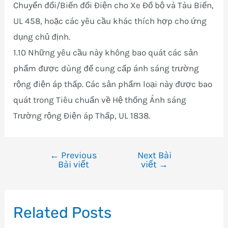
Chuyển đổi/Biến đổi Điện cho Xe Đổ bộ và Tàu Biển,
UL 458, hoặc các yêu cầu khác thích hợp cho ứng
dụng chủ định.
1.10 Những yêu cầu này không bao quát các sản
phẩm được dùng để cung cấp ánh sáng trường
rộng điện áp thấp. Các sản phẩm loại này được bao
quát trong Tiêu chuẩn về Hệ thống Ánh sáng
Trường rộng Điện áp Thấp, UL 1838.
←
Previous
Next Bài
Điều
Bài viết
viết
→
hướng
bài
viết
Related Posts