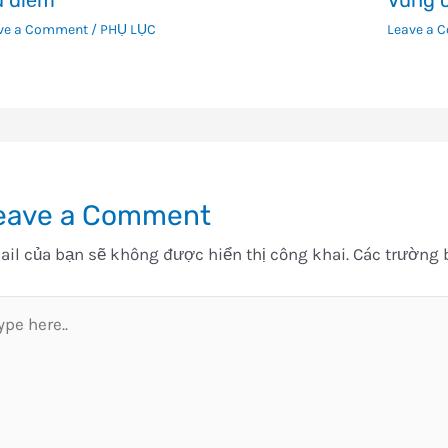
 điểm
Vùng c
ve a Comment
/
PHỤ LỤC
Leave a 
eave a Comment
il của bạn sẽ không được hiển thị công khai.
Các trường 
pe
e..