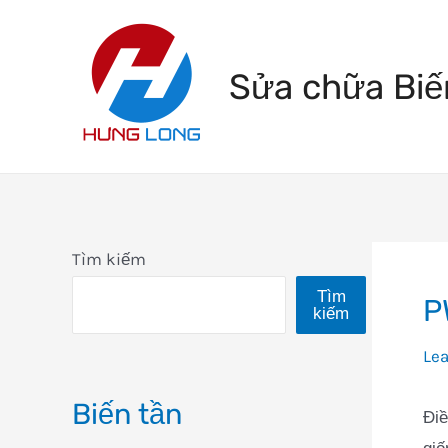
Skip
to
Sửa chữa Biế
content
Tìm kiếm
Tìm
P
kiếm
Le
Biến tần
Điề