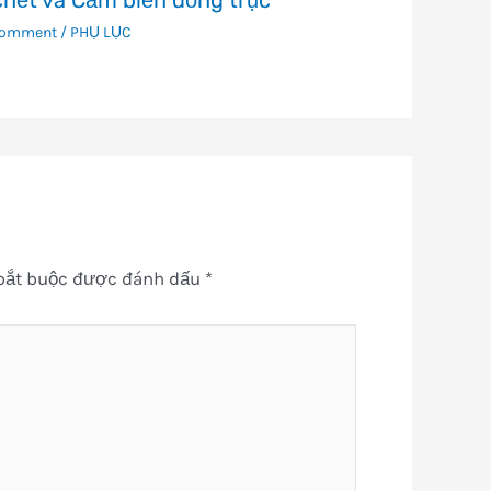
hết và Cảm biến đồng trục
Comment
/
PHỤ LỤC
bắt buộc được đánh dấu
*