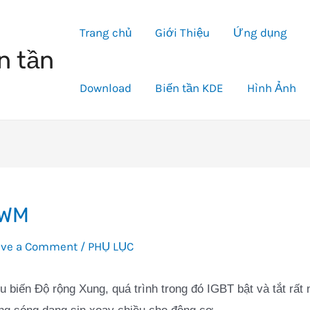
Trang chủ
Giới Thiệu
Ứng dụng
n tần
Download
Biến tần KDE
Hình Ảnh
WM
ave a Comment
/
PHỤ LỤC
u biến Độ rộng Xung, quá trình trong đó IGBT bật và tắt rất 