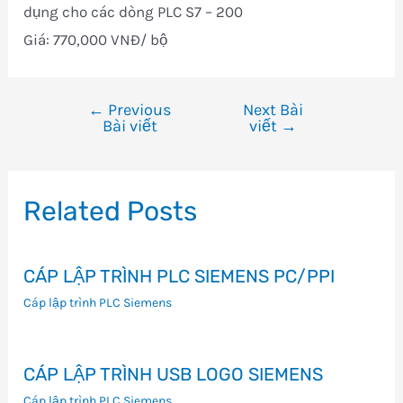
dụng cho các dòng PLC S7 – 200
Giá: 770,000 VNĐ/ bộ
←
Previous
Next Bài
Điều
Bài viết
viết
→
hướng
bài
viết
Related Posts
CÁP LẬP TRÌNH PLC SIEMENS PC/PPI
Cáp lập trình PLC Siemens
CÁP LẬP TRÌNH USB LOGO SIEMENS
Cáp lập trình PLC Siemens