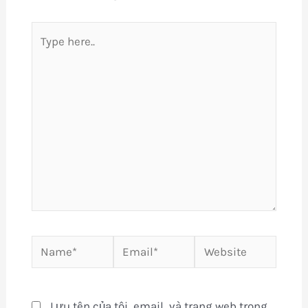
Type
here..
Name*
Email*
Website
Lưu tên của tôi, email, và trang web trong