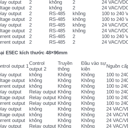
lay output
2
không
2
24 VAC/VD
ltage output
2
không
2
24 VAC/VD
lay output
2
RS-485
không
100 to 240 
ltage output
2
RS-485
không
100 to 240 
lay output
2
RS-485
không
24 VAC/VD
ltage output
2
RS-485
không
24 VAC/VD
rrent output
2
RS-485
2
100 to 240 
rrent output
2
RS-485
2
24 VAC/VD
ại E5EC kích thước 48×96mm
Control
Truyền
Đầu vào sự
ntrol output 1
Nguồn cấ
output 2
thông
kiện
lay output
không
Không
Không
100 to 24
ltage output
không
Không
Không
100 to 24
rrent output
không
Không
Không
100 to 24
lay output
Relay output
Không
Không
100 to 24
ltage output
Relay output
Không
Không
100 to 24
rrent output
Relay output
Không
Không
100 to 24
lay output
không
Không
Không
24 VAC/
ltage output
không
Không
Không
24 VAC/
rrent output
không
Không
Không
24 VAC/
lay output
Relay output
Không
Không
24 VAC/