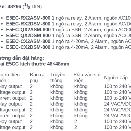
1
ze: 48×96
(
/
DIN)
8
E5EC-RX2ASM-800
1 ngỏ ra relay, 2 Alarm, nguồn AC1
E5EC-RX2DSM-800
1 ngỏ ra relay, 2 Alarm, nguồn AC/
E5EC-QX2ASM-800
1 ngỏ ra SSR, 2 Alarm, nguồn AC10
E5EC-QX2DSM-800
1 ngỏ ra SSR, 2 Alarm, nguồn AC/
E5EC-CX2ASM-800
1
ngỏ ra 4-20mA, 2 Alarm, nguồn A
E5EC-CX2DSM-800
1 ngỏ ra 4-20mA, 2 Alarm, nguồn A
ớng dẫn đặt hàng:
ại E5CC kích thước 48×48mm
u ra điều
Đầu ra
Truyền
Đầu vào sự
Nguồn cấp
iển 1
phụ
thông
kiện
lay output
2
không
không
100 to 240 
ltage output
2
không
không
100 to 240 
rrent output
2
không
không
100 to 240 
lay output
2
không
không
24 VAC/VD
ltage output
2
không
không
24 VAC/VD
rrent output
2
không
không
24 VAC/VD
lay output
2
không
2
100 to 240 
ltage output
2
không
2
100 to 240 