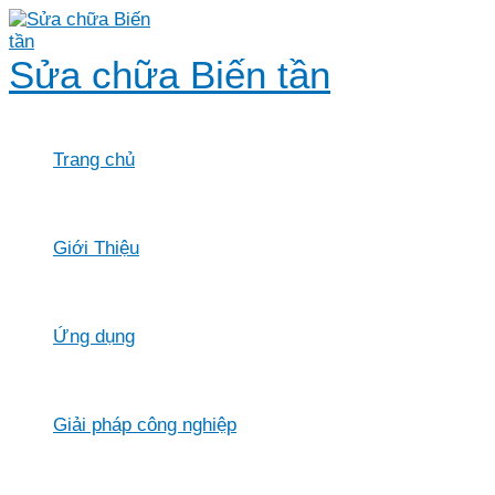
Skip
to
content
Sửa chữa Biến tần
Trang chủ
Giới Thiệu
Ứng dụng
Giải pháp công nghiệp