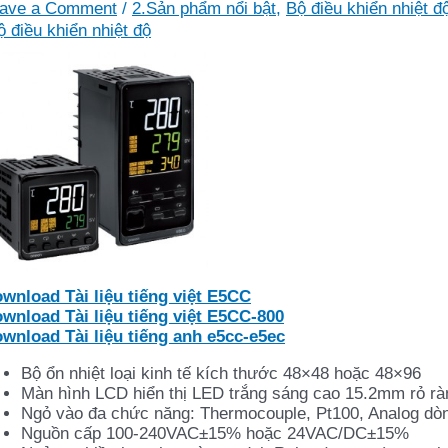
ave a Comment
/
2.Sản phẩm nổi bật
,
Bộ điều khiển nhiệt đ
ộ điều khiển nhiệt độ
ownload
Tài liệu tiếng việt E5CC
ownload
Tài liệu tiếng việt E5CC-800
ownload
Tài liệu tiếng anh e5cc-e5ec
Bộ ổn nhiệt loại kinh tế kích thước 48×48 hoặc 48×96
Màn hình LCD hiển thị LED trắng sáng cao 15.2mm rỏ rà
Ngỏ vào đa chức năng: Thermocouple, Pt100, Analog dòn
Nguồn cấp 100-240VAC±15% hoặc 24VAC/DC±15%