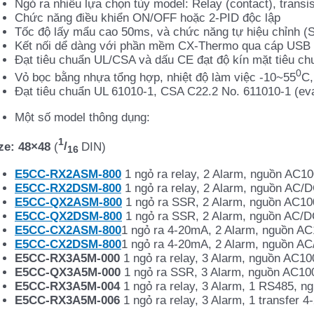
Ngỏ ra nhiều lựa chọn tùy model: Relay (contact), trans
Chức năng điều khiển ON/OFF hoặc 2-PID độc lập
Tốc độ lấy mẩu cao 50ms, và chức năng tự hiệu chỉnh (Se
Kết nối dể dàng với phần mềm CX-Thermo qua cáp USB
Đạt tiêu chuẩn UL/CSA và dấu CE đạt độ kín mặt tiêu ch
0
Vỏ bọc bằng nhựa tổng hợp, nhiệt độ làm việc -10~55
C,
Đạt tiêu chuẩn UL 61010-1, CSA C22.2 No. 611010-1 (ev
Một số model thông dụng:
1
ze: 48×48
(
/
DIN)
16
E5CC-RX2ASM-800
1 ngỏ ra relay, 2 Alarm, nguồn AC1
E5CC-RX2DSM-800
1 ngỏ ra relay, 2 Alarm, nguồn AC/
E5CC-QX2ASM-800
1 ngỏ ra SSR, 2 Alarm, nguồn AC10
E5CC-QX2DSM-800
1 ngỏ ra SSR, 2 Alarm, nguồn AC/
E5CC-CX2ASM-800
1
ngỏ ra 4-20mA, 2 Alarm, nguồn A
E5CC-CX2DSM-800
1 ngỏ ra 4-20mA, 2 Alarm, nguồn A
E5CC-RX3A5M-000
1 ngỏ ra relay, 3 Alarm, nguồn AC1
E5CC-QX3A5M-000
1 ngỏ ra SSR, 3 Alarm, nguồn AC10
E5CC-RX3A5M-004
1 ngỏ ra relay, 3 Alarm, 1 RS485, 
E5CC-RX3A5M-006
1 ngỏ ra relay, 3 Alarm, 1 transfer