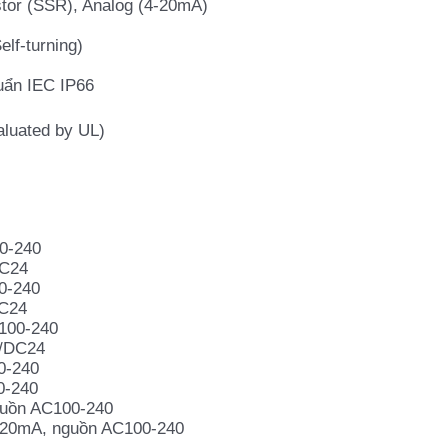
istor (SSR), Analog (4-20mA)
lf-turning)
uẩn IEC IP66
aluated by UL)
00-240
DC24
0-240
DC24
C100-240
C/DC24
00-240
0-240
nguồn AC100-240
 4-20mA, nguồn AC100-240