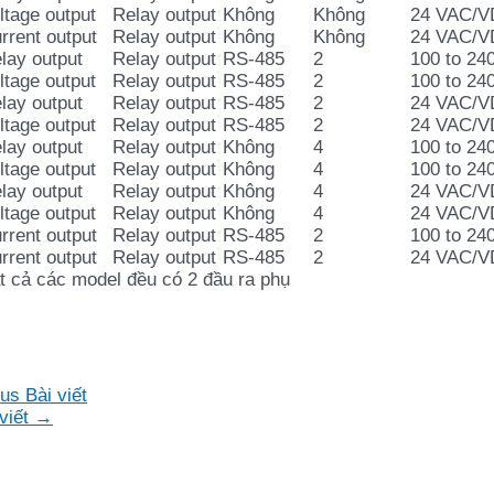
ltage output
Relay output
Không
Không
24 VAC/
rrent output
Relay output
Không
Không
24 VAC/
lay output
Relay output
RS-485
2
100 to 24
ltage output
Relay output
RS-485
2
100 to 24
lay output
Relay output
RS-485
2
24 VAC/
ltage output
Relay output
RS-485
2
24 VAC/
lay output
Relay output
Không
4
100 to 24
ltage output
Relay output
Không
4
100 to 24
lay output
Relay output
Không
4
24 VAC/
ltage output
Relay output
Không
4
24 VAC/
rrent output
Relay output
RS-485
2
100 to 24
rrent output
Relay output
RS-485
2
24 VAC/
t cả các model đều có 2 đầu ra phụ
us Bài viết
viết
→