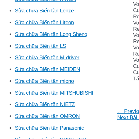
Vo
Cu
Sửa chữa Biến tần Lenze
Re
Sửa chữa Biến tần Liteon
Vo
Re
Sửa chữa Biến tần Long Shenq
Vo
Re
Sửa chữa Biến tần LS
Vo
Re
Sửa chữa Biến tần M-driver
Vo
Cu
Sửa chữa Biến tần MEIDEN
Cu
Tấ
Sửa chữa Biến tần micno
Sửa chữa Biến tần MITSHUBISHI
Sửa chữa Biến tần NIETZ
Điều
←
Previo
Sửa chữa Biến tần OMRON
hướng
Next Bài 
bài
Sửa chữa Biến tần Panasonic
viết