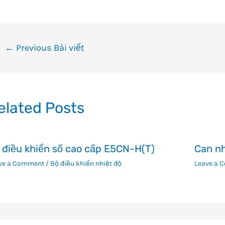
ều
←
Previous Bài viết
ướng
i
ết
elated Posts
 điều khiển số cao cấp E5CN-H(T)
Can n
ve a Comment
/
Bộ điều khiển nhiệt độ
Leave a 