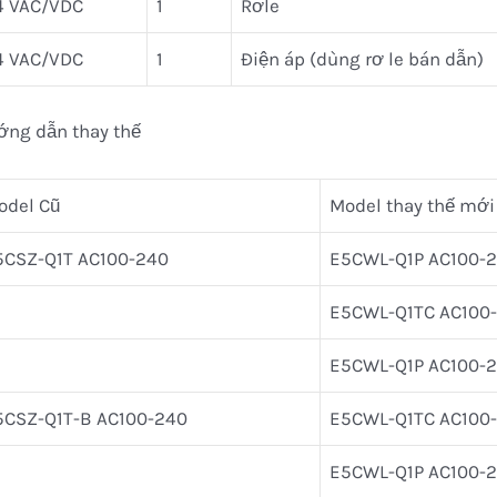
4 VAC/VDC
1
Rơle
4 VAC/VDC
1
Điện áp (dùng rơ le bán dẫn)
ớng dẫn thay thế
odel Cũ
Model thay thế mới
5CSZ-Q1T AC100-240
E5CWL-Q1P AC100-
E5CWL-Q1TC AC100
E5CWL-Q1P AC100-
5CSZ-Q1T-B AC100-240
E5CWL-Q1TC AC100
E5CWL-Q1P AC100-