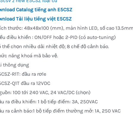
wnload
Catalog tiếng anh E5CSZ
wnload
Tài liệu tiếng việt E5CSZ
ích thước: 48x48x100 (mm), màn hình LED, số cao 13.5mm, hi
iểu điều khiển : ON/OFF hoặc 2-PID (có auto-tuning)
ó thể chọn nhiều dải nhiệt độ; 8 chế độ cảnh báo.
hức năng khoá mã bảo vệ.
i thông dụng
5CSZ-R1T: đầu ra rơle
5CSZ-Q1T đầu ra 12VDC
guồn: 100 tới 240 VAC, 24 VAC/DC (chọn)
ầu ra điều khiển: 1 bộ tiếp điểm: 3A, 250VAC
ầu ra cảnh báo:1 bộ tiếp điểm thường mở: 1A, 250 VAC