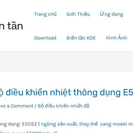
Trang chủ
Giới Thiệu
Ứng dụng
n tần
Download
Biến tần KDE
Hình Ảnh
ộ điều khiển nhiệt thông dụng E
ave a Comment
/
Bộ điều khiển nhiệt độ
ông dụng: E5CSZ
( ngừng sản xuất, thay thế sang model 