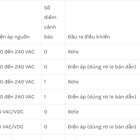
Số
điểm
cảnh
iện áp nguồn
báo
Đầu ra điều khiển
00 đến 240 VAC
0
Rơle
00 đến 240 VAC
0
Điện áp (dùng rơ le bán dẫn)
00 đến 240 VAC
1
Rơle
00 đến 240 VAC
1
Điện áp (dùng rơ le bán dẫn)
4 VAC/VDC
0
Rơle
4 VAC/VDC
0
Điện áp (dùng rơ le bán dẫn)