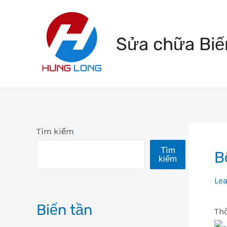
Skip
to
Sửa chữa Biế
content
Tìm kiếm
Tìm
B
kiếm
Le
Biến tần
Th