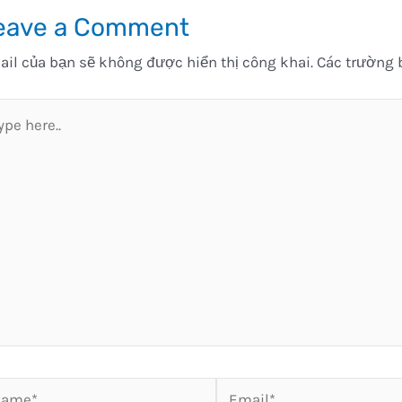
eave a Comment
il của bạn sẽ không được hiển thị công khai.
Các trường 
pe
e..
me*
Email*