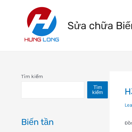
Skip
to
Sửa chữa Biế
content
Tìm kiếm
Tìm
H
kiếm
Le
Biến tần
Đồ