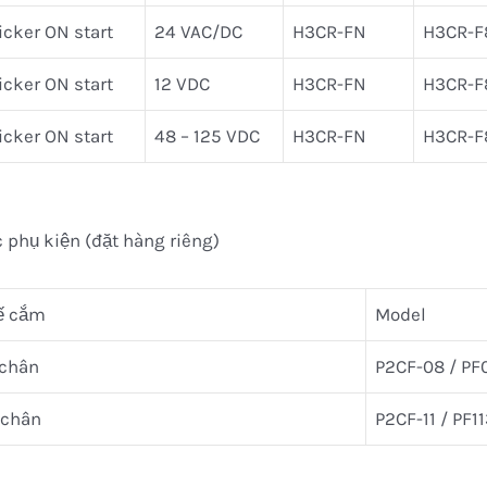
icker ON start
24 VAC/DC
H3CR-FN
H3CR-F
icker ON start
12 VDC
H3CR-FN
H3CR-F
icker ON start
48 – 125 VDC
H3CR-FN
H3CR-F
 phụ kiện (đặt hàng riêng)
ế cắm
Model
 chân
P2CF-08 / PF
 chân
P2CF-11 / PF1