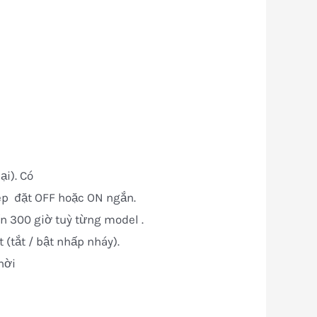
ại). Có
hép đặt OFF hoặc ON ngắn.
ến 300 giờ tuỳ từng model .
 (tắt / bật nhấp nháy).
hời