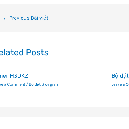
ều
←
Previous Bài viết
ướng
i
ết
elated Posts
mer H3DKZ
Bộ đặt
ve a Comment
/
Bộ đặt thời gian
Leave a 