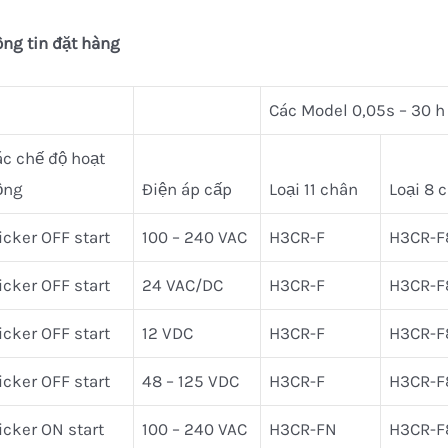
ng tin đặt hàng
Các Model 0,05s – 30 h
ác chế độ hoạt
ộng
Điện áp cấp
Loại 11 chân
Loại 8 
icker OFF start
100 – 240 VAC
H3CR-F
H3CR-F
icker OFF start
24 VAC/DC
H3CR-F
H3CR-F
icker OFF start
12 VDC
H3CR-F
H3CR-F
icker OFF start
48 – 125 VDC
H3CR-F
H3CR-F
icker ON start
100 – 240 VAC
H3CR-FN
H3CR-F