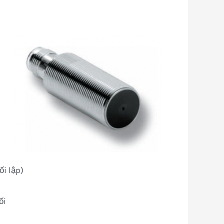
ối lập)
ối