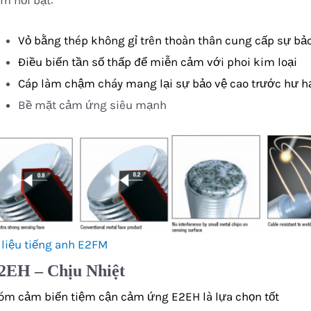
m nổi bật:
Vỏ bằng thép không gỉ trên thoàn thân cung cấp sự bảo
Điều biến tần số thấp để miễn cảm với phoi kim loại
Cáp làm chậm cháy mang lại sự bảo vệ cao trước hư hại
Bề mặt cảm ứng siêu mạnh
 liệu tiếng anh E2FM
EH – Chịu Nhiệt
óm cảm biến tiệm cận cảm ứng E2EH là lựa chọn tốt