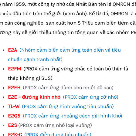
 năm 1959, một công ty nhỏ của Nhật Bản tên là OMRON đ
p xúc đầu tiên trên thế giới (xem ảnh). Kể từ đó, OMRON là
m cận công nghiệp, sản xuất hơn 5 Triệu cảm biến tiệm c
ơng này sẽ giới thiệu thông tin tổng quan về các nhóm 
E2A
(Nhóm cảm biến cảm ứng toàn diện và tiêu
chuẩn cạnh tranh nhất)
E2FM
(PROX cảm ứng vững chắc có toàn bộ thân là
thép không gỉ SUS)
E2EH
(PROX cảm ứng dành cho nhiệt độ cao)
E2E – đường kính nhỏ
(PROX cảm ứng cỡ nhỏ)
TL-W
(PROX cảm ứng hình vuông tiêu chuẩn)
E2Q5
(PROX cảm ứng khoảng cách dài hình khối
E2S
(PROX cảm ứng nhỏ loại vuông)
E2K-C
(PROX điện dung tiêu chuẩn)