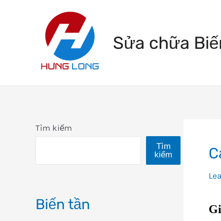
Skip
to
Sửa chữa Biế
content
Tìm kiếm
Tìm
C
kiếm
Le
Biến tần
Gi