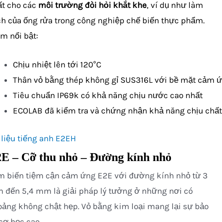
ất cho các
môi trường đòi hỏi khắt khe
, ví dụ như làm
h của ống rửa trong công nghiệp chế biến thực phẩm.
m nổi bật:
Chịu nhiệt lên tới 120°C
Thân vỏ bằng thép không gỉ SUS316L với bề mặt cảm ứ
Tiêu chuẩn IP69k có khả năng chịu nước cao nhất
ECOLAB đã kiểm tra và chứng nhận khả năng chịu chất
 liệu tiếng anh E2EH
E – Cỡ thu nhỏ – Đường kính nhỏ
m biến tiệm cận cảm ứng E2E với đường kính nhỏ từ 3
đến 5,4 mm là giải pháp lý tưởng ở những nơi có
ảng không chật hẹp. Vỏ bằng kim loại mang lại sự bảo
cơ học cao.