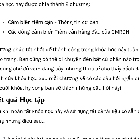
a học này được chia thành 2 chương:
Cảm biến tiệm cận – Thông tin cơ bản
Các dòng cảm biến Tiệm cận hàng đầu của OMRON
ơng pháp tốt nhất để thành công trong khóa học này tuân t
o trang. Bạn cũng có thể di chuyển đến bất cứ phần nào tr
dụng chế độ xem dạng cây, nhưng thực tế cho thấy cách đạ
nh của khóa học.
Sau mỗi chương sẽ có các câu hỏi ngắn để
cuối khóa, hy vọng bạn sẽ thích những câu hỏi này!
t quả Học tập
 khi hoàn tất khóa học này và sử dụng tất cả tài liệu có sẵn
ng những điều sau…
Nhắc lại các lợi ích chính của Cảm biến tiệm cận và ví d