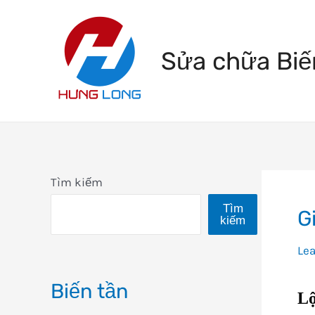
Skip
to
Sửa chữa Biế
content
Tìm kiếm
Tìm
G
kiếm
Le
Biến tần
Lộ