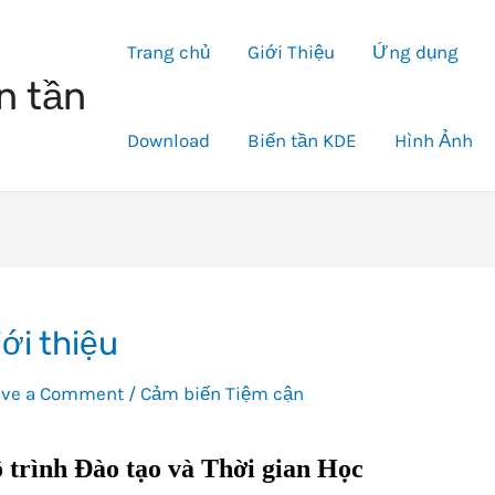
Trang chủ
Giới Thiệu
Ứng dụng
n tần
Download
Biến tần KDE
Hình Ảnh
iới thiệu
ave a Comment
/
Cảm biến Tiệm cận
 trình Đào tạo và Thời gian Học