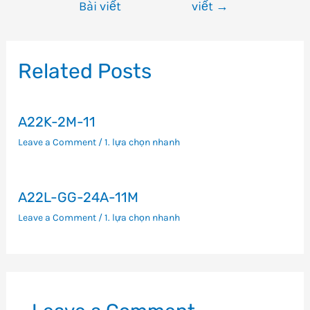
Bài viết
viết
→
hướng
bài
viết
Related Posts
A22K-2M-11
Leave a Comment
/
1. lựa chọn nhanh
A22L-GG-24A-11M
Leave a Comment
/
1. lựa chọn nhanh