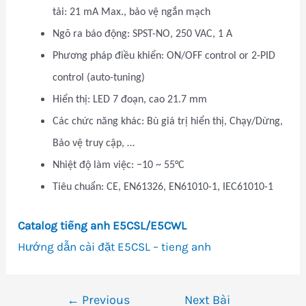
tải: 21 mA Max., bảo vệ ngắn mạch
Ngõ ra báo động: SPST-NO, 250 VAC, 1 A
Phương pháp điều khiển: ON/OFF control or 2-PID
control (auto-tuning)
Hiển thị: LED 7 đoạn, cao 21.7 mm
Các chức năng khác: Bù giá trị hiển thị, Chạy/Dừng,
Bảo vệ truy cập, …
Nhiệt độ làm việc: −10 ~ 55°C
Tiêu chuẩn: CE, EN61326, EN61010-1, IEC61010-1
Catalog tiếng anh E5CSL/E5CWL
Hướng dẫn cài đặt E5CSL – tieng anh
←
Previous
Next Bài
Điều