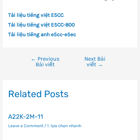
Tài liệu tiếng việt E5CC
Tài liệu tiếng việt E5CC-800
Tài liệu tiếng anh e5cc-e5ec
←
Previous
Next Bài
Điều
Bài viết
viết
→
hướng
bài
viết
Related Posts
A22K-2M-11
Leave a Comment
/
1. lựa chọn nhanh