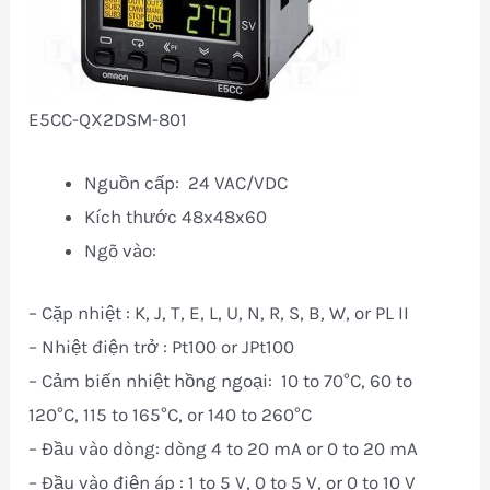
E5CC-QX2DSM-801
Nguồn cấp: 24 VAC/VDC
Kích thước 48x48x60
Ngõ vào:
– Cặp nhiệt : K, J, T, E, L, U, N, R, S, B, W, or PL II
– Nhiệt điện trở : Pt100 or JPt100
– Cảm biến nhiệt hồng ngoại: 10 to 70°C, 60 to
120°C, 115 to 165°C, or 140 to 260°C
– Đầu vào dòng: dòng 4 to 20 mA or 0 to 20 mA
– Đầu vào điện áp : 1 to 5 V, 0 to 5 V, or 0 to 10 V