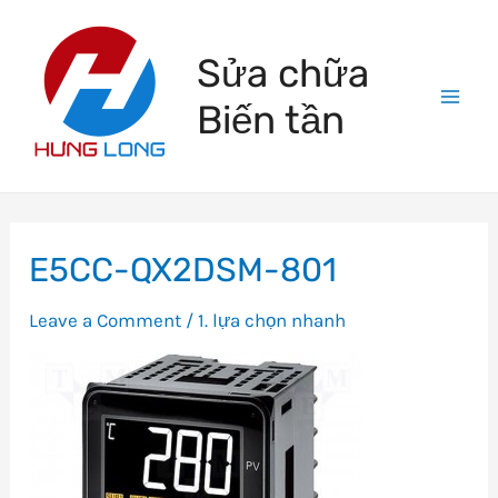
Skip
to
Sửa chữa
content
Biến tần
Mai
Men
E5CC-QX2DSM-801
Leave a Comment
/
1. lựa chọn nhanh