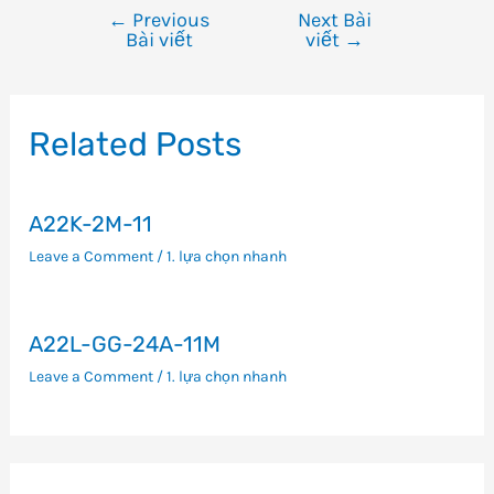
←
Previous
Next Bài
Điều
Bài viết
viết
→
hướng
bài
viết
Related Posts
A22K-2M-11
Leave a Comment
/
1. lựa chọn nhanh
A22L-GG-24A-11M
Leave a Comment
/
1. lựa chọn nhanh