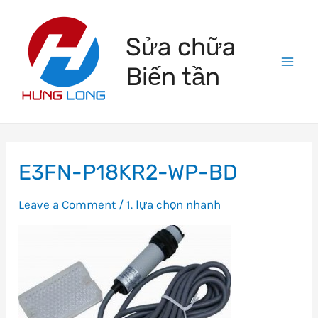
Skip
to
Sửa chữa
content
Biến tần
Mai
Men
E3FN-P18KR2-WP-BD
Leave a Comment
/
1. lựa chọn nhanh