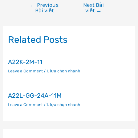
←
Previous
Next Bài
Điều
Bài viết
viết
→
hướng
bài
viết
Related Posts
A22K-2M-11
Leave a Comment
/
1. lựa chọn nhanh
A22L-GG-24A-11M
Leave a Comment
/
1. lựa chọn nhanh