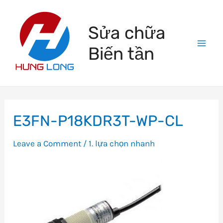
Skip
to
Sửa chữa
content
Biến tần
Mai
Men
E3FN-P18KDR3T-WP-CL
Leave a Comment
/
1. lựa chọn nhanh