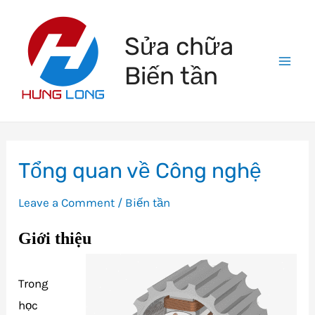
Skip
to
Sửa chữa
content
Biến tần
Mai
Men
Tổng quan về Công nghệ
Leave a Comment
/
Biến tần
Giới thiệu
Trong
học