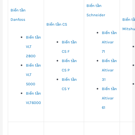
Biến tần
Biến tần
Schneider
Danfoss
Biến t
Biến tần CS
Mitshu
Biến tần
Biến tần
Biến tần
Altivar
VLT
CS F
71
2800
Biến tần
Biến tần
Biến tần
CS P
Altivar
VLT
Biến tần
31
5000
CS Y
Biến tần
Biến tần
Altivar
VLT6000
61