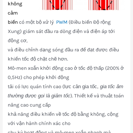
không
cảm
biến
có một bộ xử lý
PWM
(Điều biến Độ rộng
Xung) giám sát đầu ra dòng điện và điện áp tới
động cơ,
và điều chỉnh dạng sóng đầu ra để đạt được điều
khiển tốc độ chặt chẽ hơn.
Mô-men xoắn khởi động cao ở tốc độ thấp (200% ở
0,5Hz) cho phép khởi động
tải có lực quán tính cao (
lực cản gia tốc,
gia tốc âm
). Thiết kế và thuật toán
thường được gọi là giảm
tốc
nâng cao cung cấp
khả năng điều khiển về tốc độ bằng không, cộng
với vận hành chính xác cho
chu kỳ hoạt động và mô-men xoắn nhanh mà