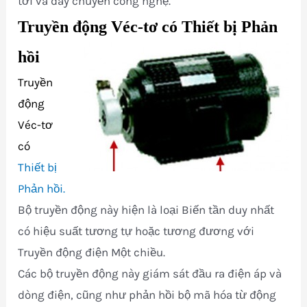
tời và dây chuyền công nghệ.
Truyền động Véc-tơ có Thiết bị Phản
hồi
Truyền
động
Véc-tơ
có
Thiết bị
Phản hồi.
Bộ truyền động này hiện là loại Biến tần duy nhất
có hiệu suất tương tự hoặc tương đương với
Truyền động điện Một chiều.
Các bộ truyền động này giám sát đầu ra điện áp và
dòng điện, cũng như phản hồi bộ mã hóa từ động