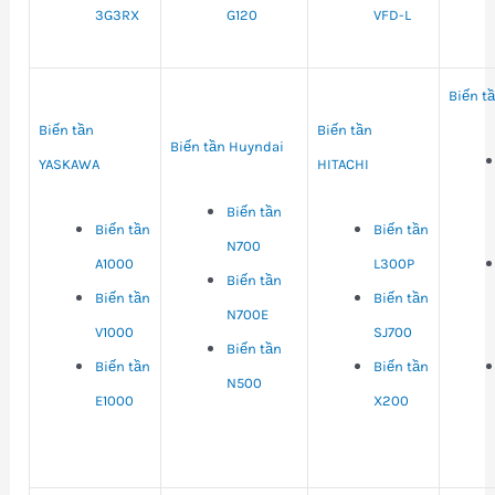
3G3RX
G120
VFD-L
Biến tầ
Biến tần
Biến tần
Biến tần Huyndai
YASKAWA
HITACHI
Biến tần
Biến tần
Biến tần
N700
A1000
L300P
Biến tần
Biến tần
Biến tần
N700E
V1000
SJ700
Biến tần
Biến tần
Biến tần
N500
E1000
X200