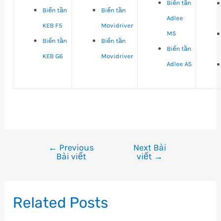
Biến tần
Biến tần
Biến tần
Adlee
KEB F5
Movidriver
MS
Biến tần
Biến tần
Biến tần
KEB G6
Movidriver
Adlee AS
←
Previous
Next Bài
Điều
Bài viết
viết
→
hướng
bài
viết
Related Posts