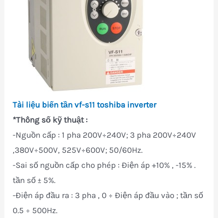
Tài liệu biến tần vf-s11 toshiba inverter
*Thông số kỹ thuật :
-Nguồn cấp : 1 pha 200V÷240V; 3 pha 200V÷240V
,380V÷500V, 525V÷600V; 50/60Hz.
-Sai số nguồn cấp cho phép : Điện áp +10% , -15% .
tần số ± 5%.
-Điện áp đầu ra : 3 pha , 0 ÷ Điện áp đầu vào ; tần số
0.5 ÷ 500Hz.