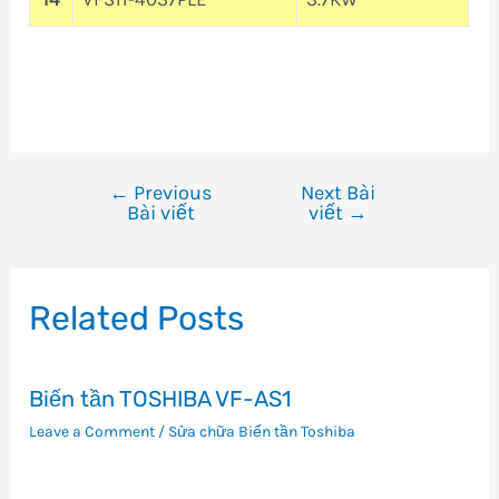
←
Previous
Next Bài
Điều
Bài viết
viết
→
hướng
bài
viết
Related Posts
Biến tần TOSHIBA VF-AS1
Leave a Comment
/
Sửa chữa Biến tần Toshiba