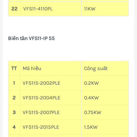
22
VFS11-4110PL
11KW
Biến tần VFS11-IP 55
TT
Mã hiệu
Công suất
1
VFS11S-2002PLE
0.2KW
2
VFS11S-2004PLE
0.4KW
3
VFS11S-2007PLE
0.75KW
4
VFS11S-2015PLE
1.5KW