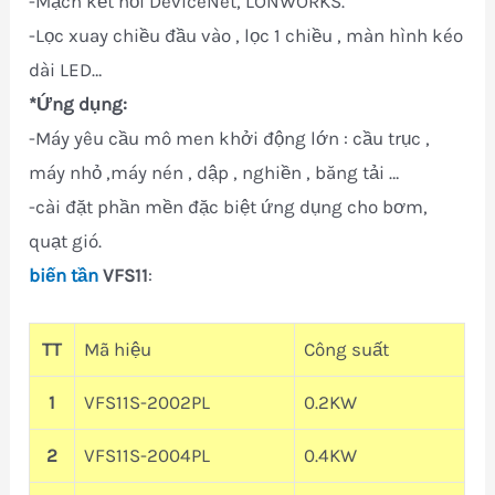
-Mạch kết nối DeviceNet, LONWORKS.
-Lọc xuay chiều đầu vào , lọc 1 chiều , màn hình kéo
dài LED…
*Ứng dụng:
-Máy yêu cầu mô men khởi động lớn : cầu trục ,
máy nhỏ ,máy nén , dập , nghiền , băng tải …
-cài đặt phần mền đặc biệt ứng dụng cho bơm,
quạt gió.
biến tần
VFS11
:
TT
Mã hiệu
Công suất
1
VFS11S-2002PL
0.2KW
2
VFS11S-2004PL
0.4KW